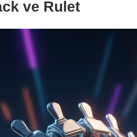
ack ve Rulet