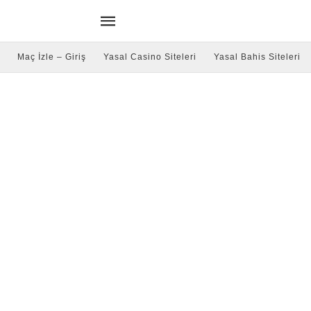
Maç İzle – Giriş
Yasal Casino Siteleri
Yasal Bahis Siteleri