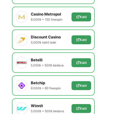
Casino Metropol
Katıl
8.000₺ + 150 freespin
Discount Casino
Katıl
5.000₺ nakit iade
Betelli
Katıl
5.050₺ + 500₺ bedava
Betchip
Katıl
6.000₺ + 80 freespin
Winnit
Katıl
5.000₺ + 500₺ bedava