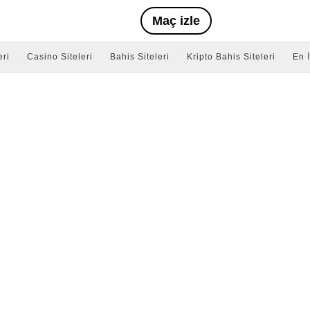
Maç izle
eri
Casino Siteleri
Bahis Siteleri
Kripto Bahis Siteleri
En İ