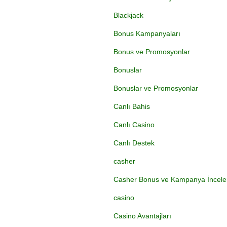
Blackjack
Bonus Kampanyaları
Bonus ve Promosyonlar
Bonuslar
Bonuslar ve Promosyonlar
Canlı Bahis
Canlı Casino
Canlı Destek
casher
Casher Bonus ve Kampanya İncel
casino
Casino Avantajları