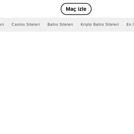
Maç izle
eri
Casino Siteleri
Bahis Siteleri
Kripto Bahis Siteleri
En İ