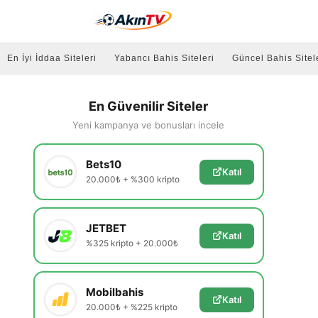
En İyi İddaa Siteleri
Yabancı Bahis Siteleri
Güncel Bahis Sitel
En Güvenilir Siteler
Yeni kampanya ve bonusları incele
Bets10
Katıl
20.000₺ + %300 kripto
JETBET
Katıl
%325 kripto + 20.000₺
Mobilbahis
Katıl
20.000₺ + %225 kripto