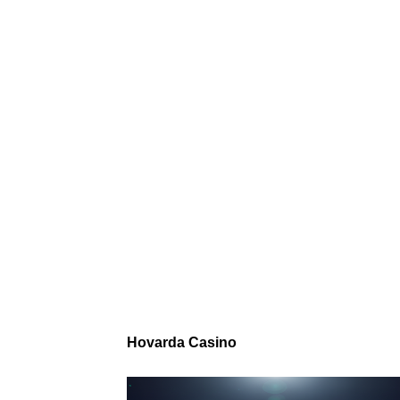
Hovarda Casino