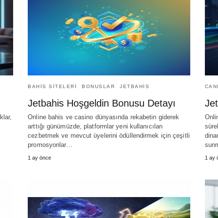
BAHIS SITELERI
BONUSLAR
JETBAHIS
CAN
Jetbahis Hoşgeldin Bonusu Detayı
Jet
lar,
Online bahis ve casino dünyasında rekabetin giderek
Onli
arttığı günümüzde, platformlar yeni kullanıcıları
süre
cezbetmek ve mevcut üyelerini ödüllendirmek için çeşitli
dina
promosyonlar…
sun
1 ay önce
1 ay 