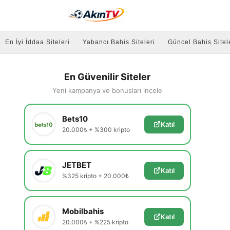
En İyi İddaa Siteleri
Yabancı Bahis Siteleri
Güncel Bahis Sitel
En Güvenilir Siteler
Yeni kampanya ve bonusları incele
Bets10
Katıl
20.000₺ + %300 kripto
JETBET
Katıl
%325 kripto + 20.000₺
Mobilbahis
Katıl
20.000₺ + %225 kripto