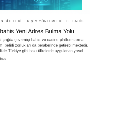
IS SITELERI
ERIŞIM YÖNTEMLERI
JETBAHIS
tbahis Yeni Adres Bulma Yolu
tal çağda çevrimiçi bahis ve casino platformlarına
m, belirli zorlukları da beraberinde getirebilmektedir.
likle Türkiye gibi bazı ülkelerde uygulanan yasal…
önce