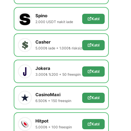
Spino
Katıl
2.000 USDT nakit iade
Casher
Katıl
5.000₺ iade + 1.000₺ risksiz
Jokera
Katıl
3.000₺ %200 + 50 freespin
CasinoMaxi
Katıl
6.500₺ + 150 freespin
Hitpot
Katıl
5.000₺ + 100 freespin