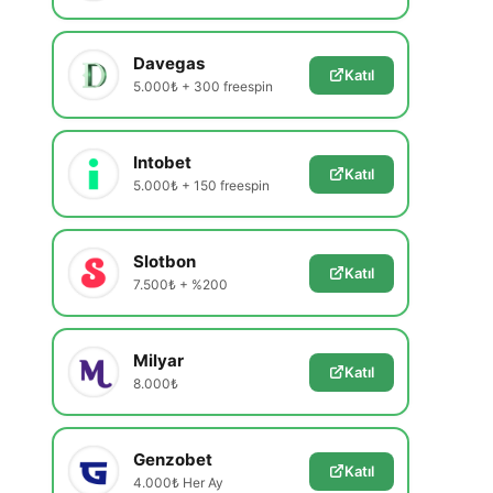
Davegas
Katıl
5.000₺ + 300 freespin
Intobet
Katıl
5.000₺ + 150 freespin
Slotbon
Katıl
7.500₺ + %200
Milyar
Katıl
8.000₺
Genzobet
Katıl
4.000₺ Her Ay