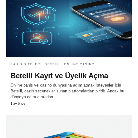
BAHIS SITELERI
BETELLI
ONLINE CASINO
Betelli Kayıt ve Üyelik Açma
Online bahis ve casino dünyasına adım atmak isteyenler için
Betelli, cazip seçenekler sunan platformlardan biridir. Ancak bu
dünyaya adım atmadan…
1 ay önce