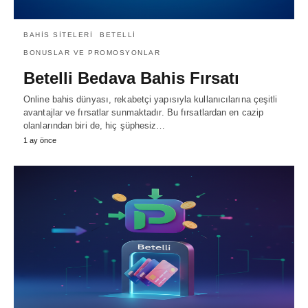
BAHIS SITELERI
BETELLI
BONUSLAR VE PROMOSYONLAR
Betelli Bedava Bahis Fırsatı
Online bahis dünyası, rekabetçi yapısıyla kullanıcılarına çeşitli
avantajlar ve fırsatlar sunmaktadır. Bu fırsatlardan en cazip
olanlarından biri de, hiç şüphesiz…
1 ay önce