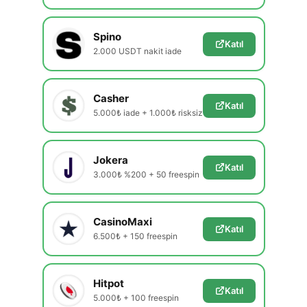
Spino
Katıl
2.000 USDT nakit iade
Casher
Katıl
5.000₺ iade + 1.000₺ risksiz
Jokera
Katıl
3.000₺ %200 + 50 freespin
CasinoMaxi
Katıl
6.500₺ + 150 freespin
Hitpot
Katıl
5.000₺ + 100 freespin