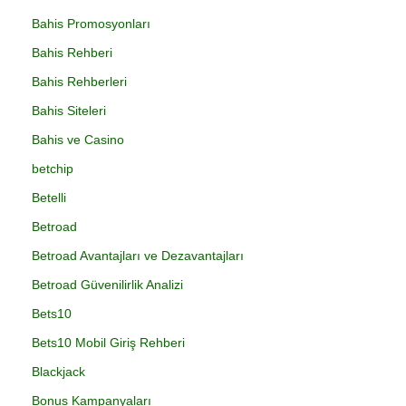
Bahis Promosyonları
Bahis Rehberi
Bahis Rehberleri
Bahis Siteleri
Bahis ve Casino
betchip
Betelli
Betroad
Betroad Avantajları ve Dezavantajları
Betroad Güvenilirlik Analizi
Bets10
Bets10 Mobil Giriş Rehberi
Blackjack
Bonus Kampanyaları