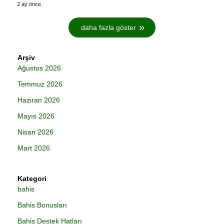
2 ay önce
daha fazla göster
Arşiv
Ağustos 2026
Temmuz 2026
Haziran 2026
Mayıs 2026
Nisan 2026
Mart 2026
Kategori
bahis
Bahis Bonusları
Bahis Destek Hatları