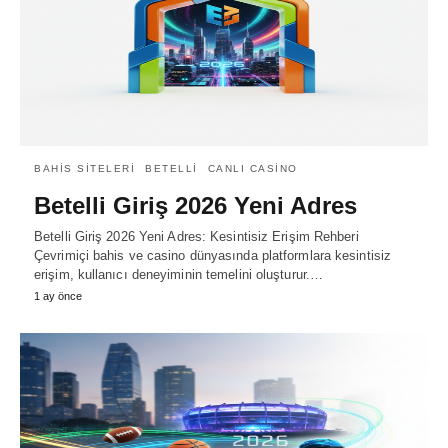
BAHIS SITELERI
BETELLI
CANLI CASINO
Betelli Giriş 2026 Yeni Adres
Betelli Giriş 2026 Yeni Adres: Kesintisiz Erişim Rehberi
Çevrimiçi bahis ve casino dünyasında platformlara kesintisiz
erişim, kullanıcı deneyiminin temelini oluşturur.…
1 ay önce