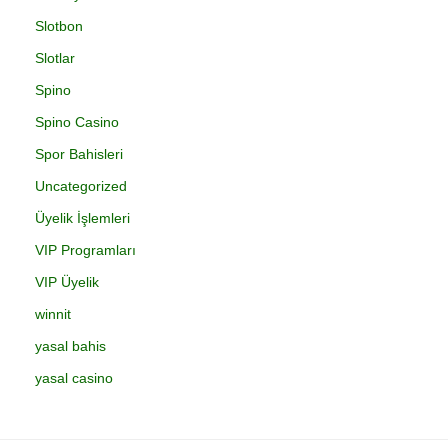
Slotbon
Slotlar
Spino
Spino Casino
Spor Bahisleri
Uncategorized
Üyelik İşlemleri
VIP Programları
VIP Üyelik
winnit
yasal bahis
yasal casino