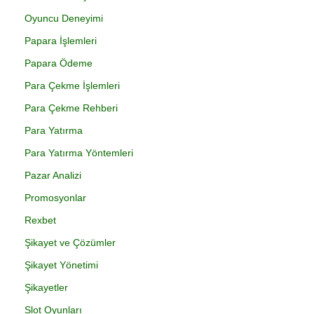
Oyuncu Deneyimi
Papara İşlemleri
Papara Ödeme
Para Çekme İşlemleri
Para Çekme Rehberi
Para Yatırma
Para Yatırma Yöntemleri
Pazar Analizi
Promosyonlar
Rexbet
Şikayet ve Çözümler
Şikayet Yönetimi
Şikayetler
Slot Oyunları