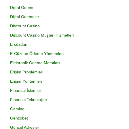
Dijital Ödeme
Dijital Ödemeler
Discount Casino
Discount Casino Müşteri Hizmetleri
E-cüzdan
E-Cüzdan Ödeme Yöntemleri
Elektronik Ödeme Metotları
Erişim Problemleri
Erişim Yöntemleri
Finansal İşlemler
Finansal Teknolojiler
Gaming
Genzobet
Güncel Adresler