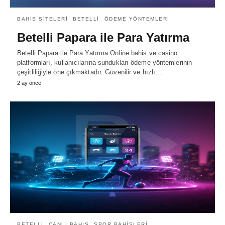
BAHIS SITELERI
BETELLI
ÖDEME YÖNTEMLERI
Betelli Papara ile Para Yatırma
Betelli Papara ile Para Yatırma Online bahis ve casino
platformları, kullanıcılarına sundukları ödeme yöntemlerinin
çeşitliliğiyle öne çıkmaktadır. Güvenilir ve hızlı…
2 ay önce
BETELLI
CANLI BAHIS
SPOR BAHISLERI