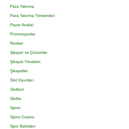
Para Yatırma
Para Yatırma Yöntemleri
Pazar Analizi
Promosyonlar
Rexbet
Şikayet ve Çözümler
Şikayet Yönetimi
Şikayetler
Slot Oyunları
Slotbon
Slotlar
Spino
Spino Casino
Spor Bahisleri