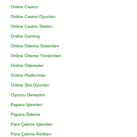
Online Casino
Online Casino Oyunları
Online Casino Siteleri
Online Gaming
Online Ödeme Sistemleri
Online Ödeme Yöntemleri
Online Ödemeler
Online Platformlar
Online Slot Oyunları
Oyuncu Deneyimi
Papara İşlemleri
Papara Ödeme
Para Çekme İşlemleri
Para Çekme Rehberi