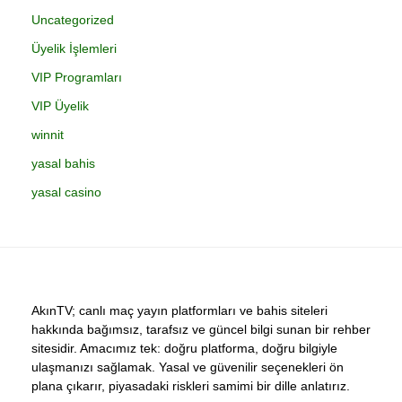
Uncategorized
Üyelik İşlemleri
VIP Programları
VIP Üyelik
winnit
yasal bahis
yasal casino
AkınTV; canlı maç yayın platformları ve bahis siteleri
hakkında bağımsız, tarafsız ve güncel bilgi sunan bir rehber
sitesidir. Amacımız tek: doğru platforma, doğru bilgiyle
ulaşmanızı sağlamak. Yasal ve güvenilir seçenekleri ön
plana çıkarır, piyasadaki riskleri samimi bir dille anlatırız.