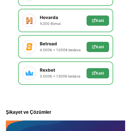
Hovarda
Katıl
%300 Bonus
Betroad
Katıl
4.000₺ + 1.000₺ bedava
Rexbet
Katıl
3.000₺ + 1.500₺ bedava
Şikayet ve Çözümler