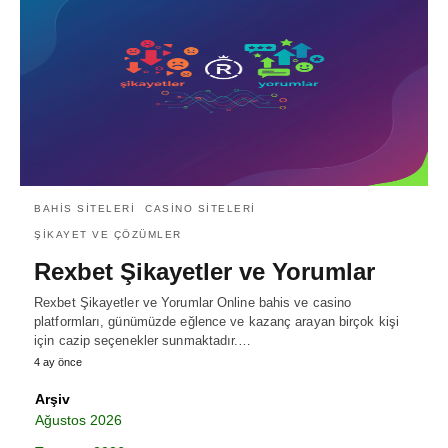
BAHIS SITELERI
CASINO SITELERI
ŞIKAYET VE ÇÖZÜMLER
Rexbet Şikayetler ve Yorumlar
Rexbet Şikayetler ve Yorumlar Online bahis ve casino
platformları, günümüzde eğlence ve kazanç arayan birçok kişi
için cazip seçenekler sunmaktadır.…
4 ay önce
Arşiv
Ağustos 2026