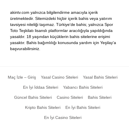
akintv.com yalnızca bilgilendirme amacıyla içerik
üretmektedir. Sitemizdeki hiçbir içerik bahis veya yatırım
tavsiyesi niteliği taşımaz. Türkiye'de bahis; yalnızca Spor
Toto Teşkilatı lisanslı platformlar aracılığıyla yapıldığında
yasaldır. 18 yaşından küçüklerin bahis sitelerine erişimi
yasaktır. Bahis bağımlılığı konusunda yardım için Yeşilay'a
başvurabilirsiniz.
Maç İzle – Giriş
Yasal Casino Siteleri
Yasal Bahis Siteleri
En İyi İddaa Siteleri
Yabancı Bahis Siteleri
Güncel Bahis Siteleri
Casino Siteleri
Bahis Siteleri
Kripto Bahis Siteleri
En İyi Bahis Siteleri
En İyi Casino Siteleri