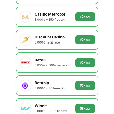
Casino Metropol
Katıl
8.000₺ + 150 freespin
Discount Casino
Katıl
5.000₺ nakit iade
Betelli
Katıl
5.050₺ + 500₺ bedava
Betchip
Katıl
6.000₺ + 80 freespin
Winnit
Katıl
5.000₺ + 500₺ bedava