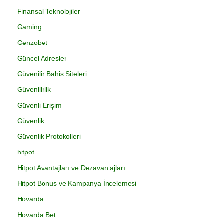
Finansal Teknolojiler
Gaming
Genzobet
Güncel Adresler
Güvenilir Bahis Siteleri
Güvenilirlik
Güvenli Erişim
Güvenlik
Güvenlik Protokolleri
hitpot
Hitpot Avantajları ve Dezavantajları
Hitpot Bonus ve Kampanya İncelemesi
Hovarda
Hovarda Bet