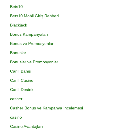
Bets10
Bets10 Mobil Giriş Rehberi
Blackjack
Bonus Kampanyaları
Bonus ve Promosyonlar
Bonuslar
Bonuslar ve Promosyonlar
Canlı Bahis
Canlı Casino
Canlı Destek
casher
Casher Bonus ve Kampanya İncelemesi
casino
Casino Avantajları