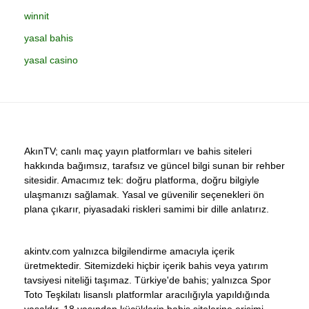
winnit
yasal bahis
yasal casino
AkınTV; canlı maç yayın platformları ve bahis siteleri
hakkında bağımsız, tarafsız ve güncel bilgi sunan bir rehber
sitesidir. Amacımız tek: doğru platforma, doğru bilgiyle
ulaşmanızı sağlamak. Yasal ve güvenilir seçenekleri ön
plana çıkarır, piyasadaki riskleri samimi bir dille anlatırız.
akintv.com yalnızca bilgilendirme amacıyla içerik
üretmektedir. Sitemizdeki hiçbir içerik bahis veya yatırım
tavsiyesi niteliği taşımaz. Türkiye'de bahis; yalnızca Spor
Toto Teşkilatı lisanslı platformlar aracılığıyla yapıldığında
yasaldır. 18 yaşından küçüklerin bahis sitelerine erişimi