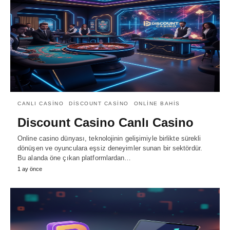
CANLI CASINO
DISCOUNT CASINO
ONLINE BAHIS
Discount Casino Canlı Casino
Online casino dünyası, teknolojinin gelişimiyle birlikte sürekli
dönüşen ve oyunculara eşsiz deneyimler sunan bir sektördür.
Bu alanda öne çıkan platformlardan…
1 ay önce