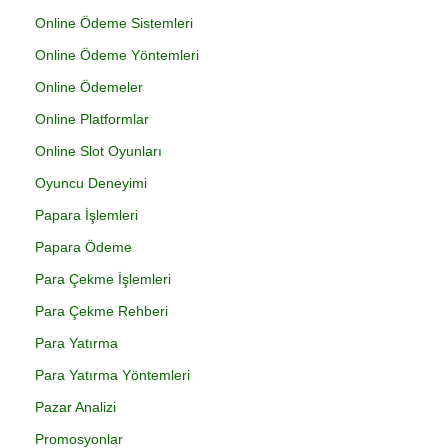
Online Ödeme Sistemleri
Online Ödeme Yöntemleri
Online Ödemeler
Online Platformlar
Online Slot Oyunları
Oyuncu Deneyimi
Papara İşlemleri
Papara Ödeme
Para Çekme İşlemleri
Para Çekme Rehberi
Para Yatırma
Para Yatırma Yöntemleri
Pazar Analizi
Promosyonlar