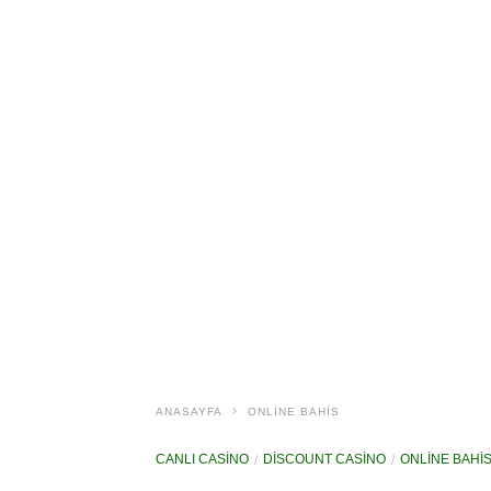
ANASAYFA
ONLINE BAHIS
CANLI CASINO
DISCOUNT CASINO
ONLINE BAHI