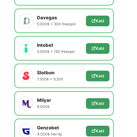
Davegas
Katıl
5.000₺ + 300 freespin
Intobet
Katıl
5.000₺ + 150 freespin
Slotbon
Katıl
7.500₺ + %200
Milyar
Katıl
8.000₺
Genzobet
Katıl
4.000₺ Her Ay