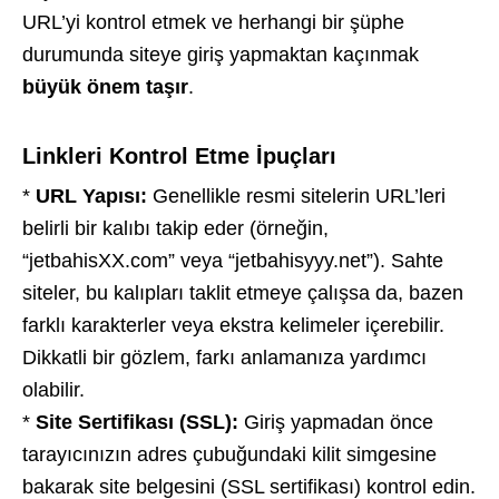
URL’yi kontrol etmek ve herhangi bir şüphe
durumunda siteye giriş yapmaktan kaçınmak
büyük önem taşır
.
Linkleri Kontrol Etme İpuçları
*
URL Yapısı:
Genellikle resmi sitelerin URL’leri
belirli bir kalıbı takip eder (örneğin,
“jetbahisXX.com” veya “jetbahisyyy.net”). Sahte
siteler, bu kalıpları taklit etmeye çalışsa da, bazen
farklı karakterler veya ekstra kelimeler içerebilir.
Dikkatli bir gözlem, farkı anlamanıza yardımcı
olabilir.
*
Site Sertifikası (SSL):
Giriş yapmadan önce
tarayıcınızın adres çubuğundaki kilit simgesine
bakarak site belgesini (SSL sertifikası) kontrol edin.