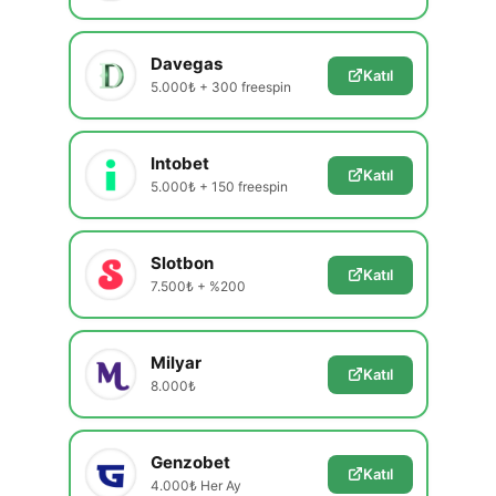
Davegas
Katıl
5.000₺ + 300 freespin
Intobet
Katıl
5.000₺ + 150 freespin
Slotbon
Katıl
7.500₺ + %200
Milyar
Katıl
8.000₺
Genzobet
Katıl
4.000₺ Her Ay