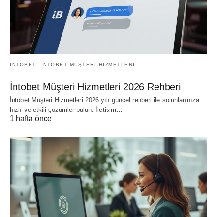
INTOBET
İNTOBET MÜŞTERI HIZMETLERI
İntobet Müşteri Hizmetleri 2026 Rehberi
İntobet Müşteri Hizmetleri 2026 yılı güncel rehberi ile sorunlarınıza
hızlı ve etkili çözümler bulun. İletişim…
1 hafta önce