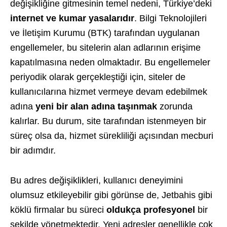
değişikliğine gitmesinin temel nedeni, Türkiye’deki
internet ve kumar yasalarıdır
. Bilgi Teknolojileri
ve İletişim Kurumu (BTK) tarafından uygulanan
engellemeler, bu sitelerin alan adlarının erişime
kapatılmasına neden olmaktadır. Bu engellemeler
periyodik olarak gerçekleştiği için, siteler de
kullanıcılarına hizmet vermeye devam edebilmek
adına
yeni bir alan adına taşınmak
zorunda
kalırlar. Bu durum, site tarafından istenmeyen bir
süreç olsa da, hizmet sürekliliği açısından mecburi
bir adımdır.
Bu adres değişiklikleri, kullanıcı deneyimini
olumsuz etkileyebilir gibi görünse de, Jetbahis gibi
köklü firmalar bu süreci
oldukça profesyonel
bir
şekilde yönetmektedir. Yeni adresler genellikle çok