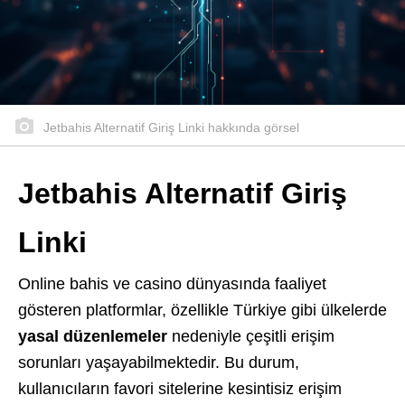
Jetbahis Alternatif Giriş Linki hakkında görsel
Jetbahis Alternatif Giriş
Linki
Online bahis ve casino dünyasında faaliyet
gösteren platformlar, özellikle Türkiye gibi ülkelerde
yasal düzenlemeler
nedeniyle çeşitli erişim
sorunları yaşayabilmektedir. Bu durum,
kullanıcıların favori sitelerine kesintisiz erişim