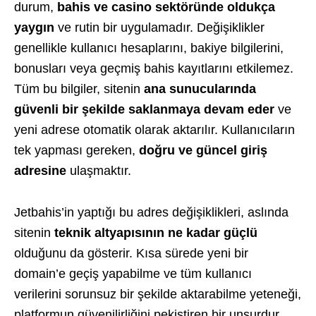
durum,
bahis ve casino sektöründe oldukça
yaygın
ve rutin bir uygulamadır. Değişiklikler
genellikle kullanıcı hesaplarını, bakiye bilgilerini,
bonusları veya geçmiş bahis kayıtlarını etkilemez.
Tüm bu bilgiler, sitenin
ana sunucularında
güvenli bir şekilde saklanmaya devam eder
ve
yeni adrese otomatik olarak aktarılır. Kullanıcıların
tek yapması gereken,
doğru ve güncel giriş
adresine
ulaşmaktır.
Jetbahis’in yaptığı bu adres değişiklikleri, aslında
sitenin
teknik altyapısının ne kadar güçlü
olduğunu da gösterir. Kısa sürede yeni bir
domain’e geçiş yapabilme ve tüm kullanıcı
verilerini sorunsuz bir şekilde aktarabilme yeteneği,
platformun güvenilirliğini pekiştiren bir unsurdur.