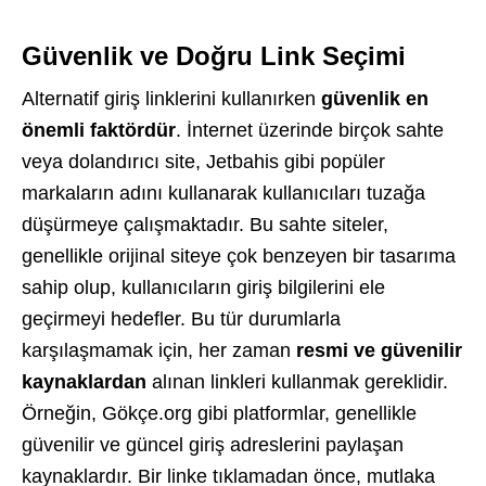
Güvenlik ve Doğru Link Seçimi
Alternatif giriş linklerini kullanırken
güvenlik en
önemli faktördür
. İnternet üzerinde birçok sahte
veya dolandırıcı site, Jetbahis gibi popüler
markaların adını kullanarak kullanıcıları tuzağa
düşürmeye çalışmaktadır. Bu sahte siteler,
genellikle orijinal siteye çok benzeyen bir tasarıma
sahip olup, kullanıcıların giriş bilgilerini ele
geçirmeyi hedefler. Bu tür durumlarla
karşılaşmamak için, her zaman
resmi ve güvenilir
kaynaklardan
alınan linkleri kullanmak gereklidir.
Örneğin, Gökçe.org gibi platformlar, genellikle
güvenilir ve güncel giriş adreslerini paylaşan
kaynaklardır. Bir linke tıklamadan önce, mutlaka