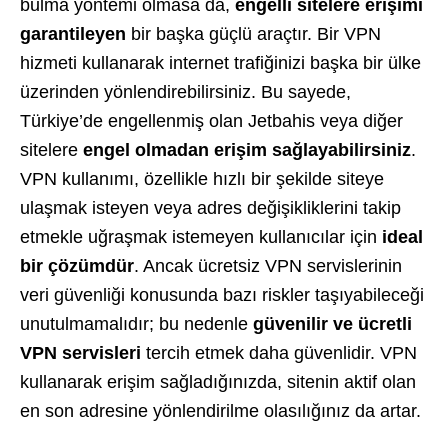
bulma yöntemi olmasa da,
engelli sitelere erişimi
garantileyen
bir başka güçlü araçtır. Bir VPN
hizmeti kullanarak internet trafiğinizi başka bir ülke
üzerinden yönlendirebilirsiniz. Bu sayede,
Türkiye’de engellenmiş olan Jetbahis veya diğer
sitelere
engel olmadan erişim sağlayabilirsiniz
.
VPN kullanımı, özellikle hızlı bir şekilde siteye
ulaşmak isteyen veya adres değişikliklerini takip
etmekle uğraşmak istemeyen kullanıcılar için
ideal
bir çözümdür
. Ancak ücretsiz VPN servislerinin
veri güvenliği konusunda bazı riskler taşıyabileceği
unutulmamalıdır; bu nedenle
güvenilir ve ücretli
VPN servisleri
tercih etmek daha güvenlidir. VPN
kullanarak erişim sağladığınızda, sitenin aktif olan
en son adresine yönlendirilme olasılığınız da artar.