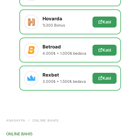
Hovarda
Katıl
%300 Bonus
Betroad
Katıl
4.000₺ + 1.000₺ bedava
Rexbet
Katıl
3.000₺ + 1.500₺ bedava
ANASAYFA
ONLINE BAHIS
ONLINE BAHIS