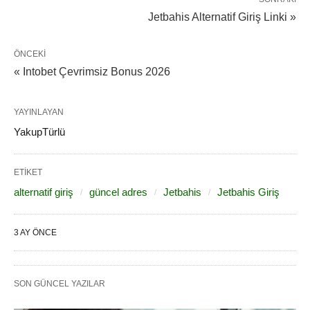
Jetbahis Alternatif Giriş Linki »
ÖNCEKI
« Intobet Çevrimsiz Bonus 2026
YAYINLAYAN
YakupTürlü
ETIKET
alternatif giriş
güncel adres
Jetbahis
Jetbahis Giriş
3 AY ÖNCE
SON GÜNCEL YAZILAR