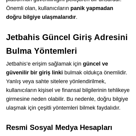
Önemli olan, kullanıcıların
panik yapmadan
doğru bilgiye ulaşmalarıdır
.
Jetbahis Güncel Giriş Adresini
Bulma Yöntemleri
Jetbahis’e erişim sağlamak için
güncel ve
güvenilir bir giriş linki
bulmak oldukça önemlidir.
Yanlış veya sahte sitelere yönlendirilmek,
kullanıcıların kişisel ve finansal bilgilerinin tehlikeye
girmesine neden olabilir. Bu nedenle, doğru bilgiye
ulaşmak için çeşitli yöntemleri bilmek faydalıdır.
Resmi Sosyal Medya Hesapları