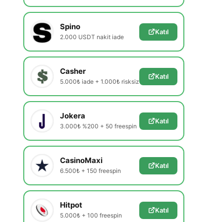
Spino
Katıl
2.000 USDT nakit iade
Casher
Katıl
5.000₺ iade + 1.000₺ risksiz
Jokera
Katıl
3.000₺ %200 + 50 freespin
CasinoMaxi
Katıl
6.500₺ + 150 freespin
Hitpot
Katıl
5.000₺ + 100 freespin