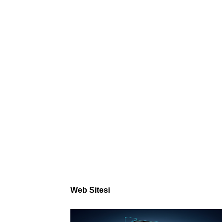
Web Sitesi