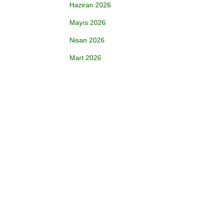
Haziran 2026
Mayıs 2026
Nisan 2026
Mart 2026