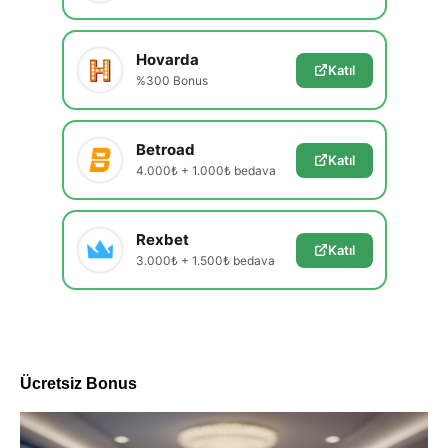
Hovarda
Katıl
%300 Bonus
Betroad
Katıl
4.000₺ + 1.000₺ bedava
Rexbet
Katıl
3.000₺ + 1.500₺ bedava
Ücretsiz Bonus