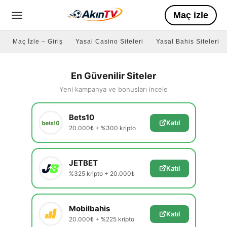
Maç izle
Maç İzle – Giriş
Yasal Casino Siteleri
Yasal Bahis Siteleri
En Güvenilir Siteler
Yeni kampanya ve bonusları incele
Bets10
Katıl
20.000₺ + %300 kripto
JETBET
Katıl
%325 kripto + 20.000₺
Mobilbahis
Katıl
20.000₺ + %225 kripto