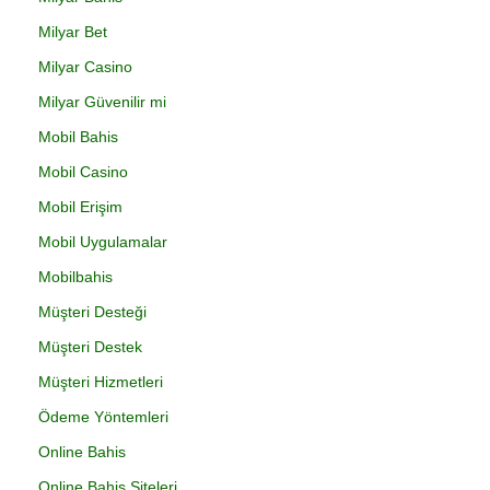
Milyar Bet
Milyar Casino
Milyar Güvenilir mi
Mobil Bahis
Mobil Casino
Mobil Erişim
Mobil Uygulamalar
Mobilbahis
Müşteri Desteği
Müşteri Destek
Müşteri Hizmetleri
Ödeme Yöntemleri
Online Bahis
Online Bahis Siteleri