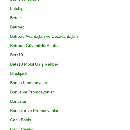
betchip
Betelli
Betroad
Betroad Avantajları ve Dezavantajları
Betroad Güvenilirlik Analizi
Bets10
Bets10 Mobil Giriş Rehberi
Blackjack
Bonus Kampanyaları
Bonus ve Promosyonlar
Bonuslar
Bonuslar ve Promosyonlar
Canlı Bahis
Canlı Casino