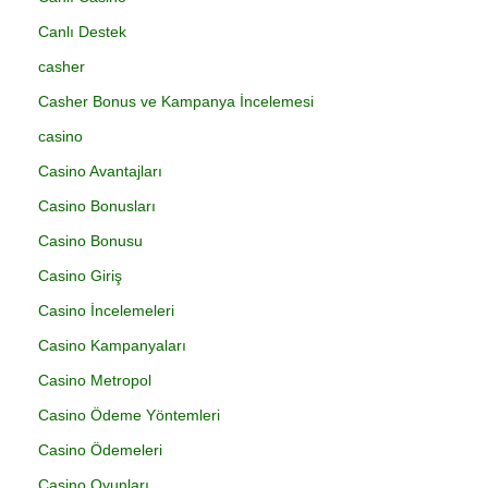
Canlı Destek
casher
Casher Bonus ve Kampanya İncelemesi
casino
Casino Avantajları
Casino Bonusları
Casino Bonusu
Casino Giriş
Casino İncelemeleri
Casino Kampanyaları
Casino Metropol
Casino Ödeme Yöntemleri
Casino Ödemeleri
Casino Oyunları