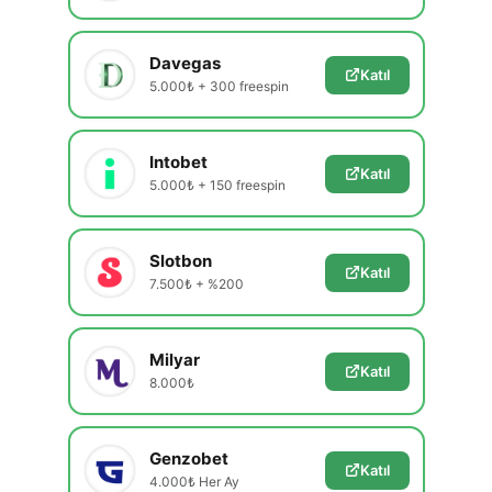
Davegas
Katıl
5.000₺ + 300 freespin
Intobet
Katıl
5.000₺ + 150 freespin
Slotbon
Katıl
7.500₺ + %200
Milyar
Katıl
8.000₺
Genzobet
Katıl
4.000₺ Her Ay