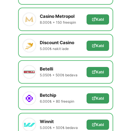
Casino Metropol
Katıl
8.000₺ + 150 freespin
Discount Casino
Katıl
5.000₺ nakit iade
Betelli
Katıl
5.050₺ + 500₺ bedava
Betchip
Katıl
6.000₺ + 80 freespin
Winnit
Katıl
5.000₺ + 500₺ bedava