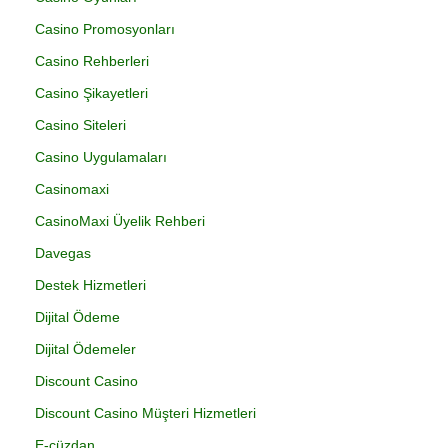
Casino Promosyonları
Casino Rehberleri
Casino Şikayetleri
Casino Siteleri
Casino Uygulamaları
Casinomaxi
CasinoMaxi Üyelik Rehberi
Davegas
Destek Hizmetleri
Dijital Ödeme
Dijital Ödemeler
Discount Casino
Discount Casino Müşteri Hizmetleri
E-cüzdan