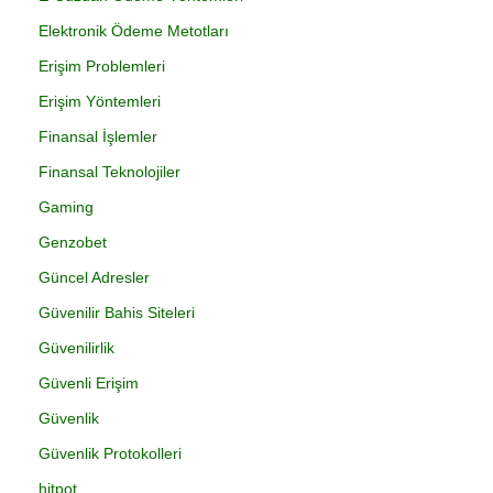
Elektronik Ödeme Metotları
Erişim Problemleri
Erişim Yöntemleri
Finansal İşlemler
Finansal Teknolojiler
Gaming
Genzobet
Güncel Adresler
Güvenilir Bahis Siteleri
Güvenilirlik
Güvenli Erişim
Güvenlik
Güvenlik Protokolleri
hitpot