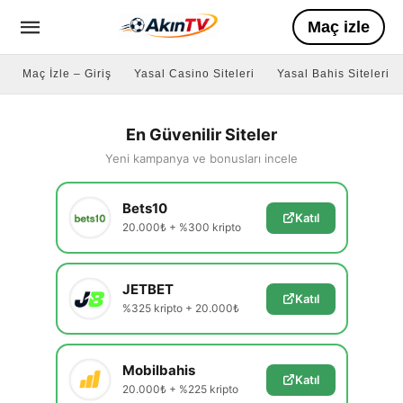
Maç izle
Maç İzle – Giriş
Yasal Casino Siteleri
Yasal Bahis Siteleri
En Güvenilir Siteler
Yeni kampanya ve bonusları incele
Bets10
Katıl
20.000₺ + %300 kripto
JETBET
Katıl
%325 kripto + 20.000₺
Mobilbahis
Katıl
20.000₺ + %225 kripto