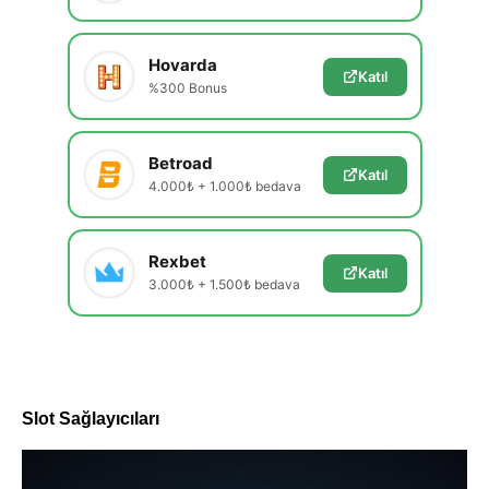
Hovarda
Katıl
%300 Bonus
Betroad
Katıl
4.000₺ + 1.000₺ bedava
Rexbet
Katıl
3.000₺ + 1.500₺ bedava
Slot Sağlayıcıları