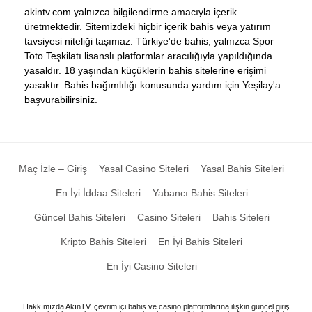
akintv.com yalnızca bilgilendirme amacıyla içerik
üretmektedir. Sitemizdeki hiçbir içerik bahis veya yatırım
tavsiyesi niteliği taşımaz. Türkiye'de bahis; yalnızca Spor
Toto Teşkilatı lisanslı platformlar aracılığıyla yapıldığında
yasaldır. 18 yaşından küçüklerin bahis sitelerine erişimi
yasaktır. Bahis bağımlılığı konusunda yardım için Yeşilay'a
başvurabilirsiniz.
Maç İzle – Giriş
Yasal Casino Siteleri
Yasal Bahis Siteleri
En İyi İddaa Siteleri
Yabancı Bahis Siteleri
Güncel Bahis Siteleri
Casino Siteleri
Bahis Siteleri
Kripto Bahis Siteleri
En İyi Bahis Siteleri
En İyi Casino Siteleri
Hakkımızda AkınTV, çevrim içi bahis ve casino platformlarına ilişkin güncel giriş