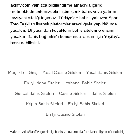
akintv.com yalnızca bilgilendirme amacıyla içerik
üretmektedir. Sitemizdeki hiçbir içerik bahis veya yatırım
tavsiyesi niteliği taşımaz. Türkiye'de bahis; yalnızca Spor
Toto Teşkilatı lisanslı platformlar aracılığıyla yapıldığında
yasaldır. 18 yaşından küçüklerin bahis sitelerine erişimi
yasaktır. Bahis bağımlılığı konusunda yardım için Yeşilay'a
başvurabilirsiniz.
Maç İzle – Giriş
Yasal Casino Siteleri
Yasal Bahis Siteleri
En İyi İddaa Siteleri
Yabancı Bahis Siteleri
Güncel Bahis Siteleri
Casino Siteleri
Bahis Siteleri
Kripto Bahis Siteleri
En İyi Bahis Siteleri
En İyi Casino Siteleri
Hakkımızda AkınTV, çevrim içi bahis ve casino platformlarına ilişkin güncel giriş