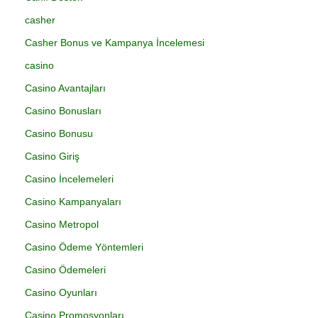
casher
Casher Bonus ve Kampanya İncelemesi
casino
Casino Avantajları
Casino Bonusları
Casino Bonusu
Casino Giriş
Casino İncelemeleri
Casino Kampanyaları
Casino Metropol
Casino Ödeme Yöntemleri
Casino Ödemeleri
Casino Oyunları
Casino Promosyonları