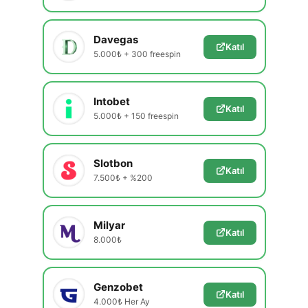
Davegas
Katıl
5.000₺ + 300 freespin
Intobet
Katıl
5.000₺ + 150 freespin
Slotbon
Katıl
7.500₺ + %200
Milyar
Katıl
8.000₺
Genzobet
Katıl
4.000₺ Her Ay