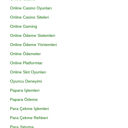
Online Casino Oyunları
Online Casino Siteleri
Online Gaming
Online Ödeme Sistemleri
Online Ödeme Yöntemleri
Online Ödemeler
Online Platformlar
Online Slot Oyunları
Oyuncu Deneyimi
Papara İşlemleri
Papara Ödeme
Para Çekme İşlemleri
Para Çekme Rehberi
Para Yatırma