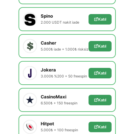
Spino
Katıl
2.000 USDT nakit iade
Casher
Katıl
5.000₺ iade + 1.000₺ risksiz
Jokera
Katıl
3.000₺ %200 + 50 freespin
CasinoMaxi
Katıl
6.500₺ + 150 freespin
Hitpot
Katıl
5.000₺ + 100 freespin