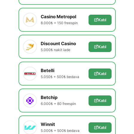
Casino Metropol
Katıl
8.000₺ + 150 freespin
Discount Casino
Katıl
5.000₺ nakit iade
Betelli
Katıl
5.050₺ + 500₺ bedava
Betchip
Katıl
6.000₺ + 80 freespin
Winnit
Katıl
5.000₺ + 500₺ bedava