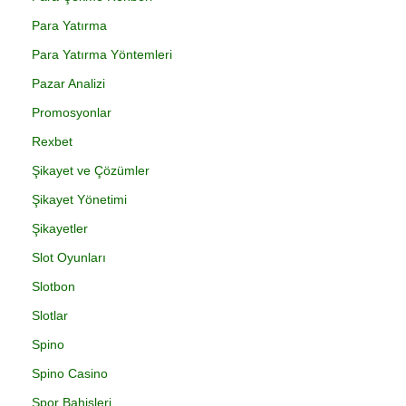
Para Yatırma
Para Yatırma Yöntemleri
Pazar Analizi
Promosyonlar
Rexbet
Şikayet ve Çözümler
Şikayet Yönetimi
Şikayetler
Slot Oyunları
Slotbon
Slotlar
Spino
Spino Casino
Spor Bahisleri