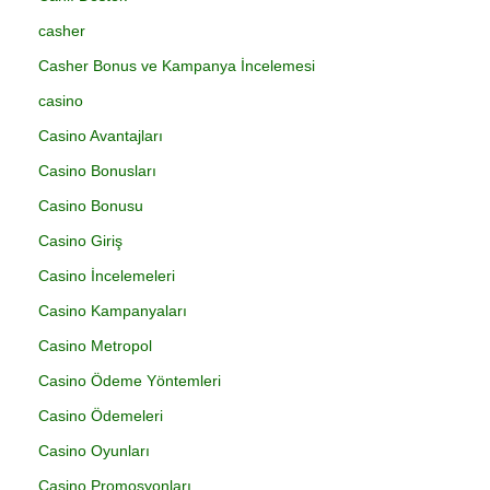
casher
Casher Bonus ve Kampanya İncelemesi
casino
Casino Avantajları
Casino Bonusları
Casino Bonusu
Casino Giriş
Casino İncelemeleri
Casino Kampanyaları
Casino Metropol
Casino Ödeme Yöntemleri
Casino Ödemeleri
Casino Oyunları
Casino Promosyonları