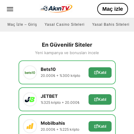
Maç izle
Maç İzle – Giriş
Yasal Casino Siteleri
Yasal Bahis Siteleri
En Güvenilir Siteler
Yeni kampanya ve bonusları incele
Bets10
Katıl
20.000₺ + %300 kripto
JETBET
Katıl
%325 kripto + 20.000₺
Mobilbahis
Katıl
20.000₺ + %225 kripto