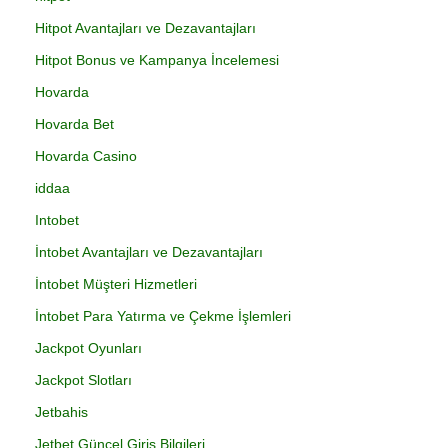
Hitpot Avantajları ve Dezavantajları
Hitpot Bonus ve Kampanya İncelemesi
Hovarda
Hovarda Bet
Hovarda Casino
iddaa
Intobet
İntobet Avantajları ve Dezavantajları
İntobet Müşteri Hizmetleri
İntobet Para Yatırma ve Çekme İşlemleri
Jackpot Oyunları
Jackpot Slotları
Jetbahis
Jetbet Güncel Giriş Bilgileri