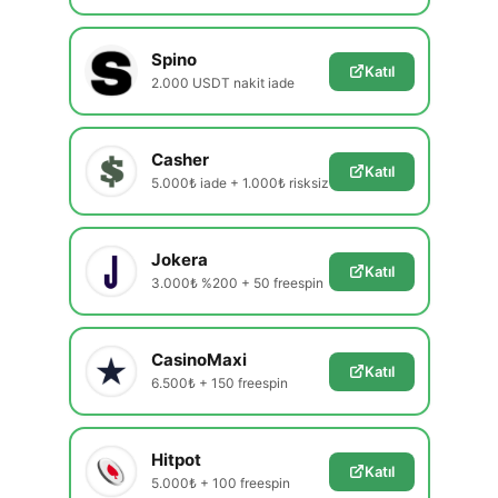
Spino
Katıl
2.000 USDT nakit iade
Casher
Katıl
5.000₺ iade + 1.000₺ risksiz
Jokera
Katıl
3.000₺ %200 + 50 freespin
CasinoMaxi
Katıl
6.500₺ + 150 freespin
Hitpot
Katıl
5.000₺ + 100 freespin