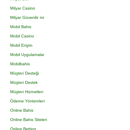
Milyar Casino
Milyar Güvenilir mi
Mobil Bahis
Mobil Casino
Mobil Erişim
Mobil Uygulamalar
Mobilbahis
Müşteri Desteği
Müşteri Destek
Müşteri Hizmetleri
Ödeme Yöntemleri
Online Bahis
Online Bahis Siteleri
Online Betting