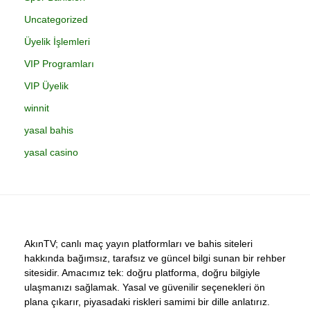
Uncategorized
Üyelik İşlemleri
VIP Programları
VIP Üyelik
winnit
yasal bahis
yasal casino
AkınTV; canlı maç yayın platformları ve bahis siteleri
hakkında bağımsız, tarafsız ve güncel bilgi sunan bir rehber
sitesidir. Amacımız tek: doğru platforma, doğru bilgiyle
ulaşmanızı sağlamak. Yasal ve güvenilir seçenekleri ön
plana çıkarır, piyasadaki riskleri samimi bir dille anlatırız.