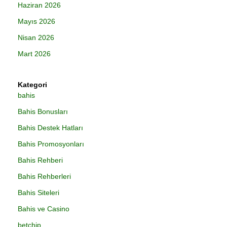
Haziran 2026
Mayıs 2026
Nisan 2026
Mart 2026
Kategori
bahis
Bahis Bonusları
Bahis Destek Hatları
Bahis Promosyonları
Bahis Rehberi
Bahis Rehberleri
Bahis Siteleri
Bahis ve Casino
betchip