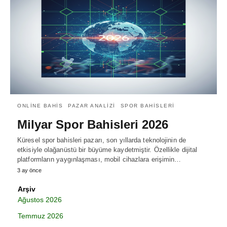
ONLINE BAHIS
PAZAR ANALIZI
SPOR BAHISLERI
Milyar Spor Bahisleri 2026
Küresel spor bahisleri pazarı, son yıllarda teknolojinin de
etkisiyle olağanüstü bir büyüme kaydetmiştir. Özellikle dijital
platformların yaygınlaşması, mobil cihazlara erişimin…
3 ay önce
Arşiv
Ağustos 2026
Temmuz 2026