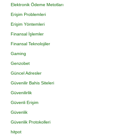
Elektronik Ödeme Metotları
Erişim Problemleri
Erişim Yöntemleri
Finansal İşlemler
Finansal Teknolojiler
Gaming
Genzobet
Güncel Adresler
Güvenilir Bahis Siteleri
Güvenilirlik
Güvenli Erişim
Güvenlik
Güvenlik Protokolleri
hitpot