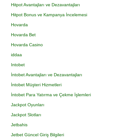
Hitpot Avantajları ve Dezavantajları
Hitpot Bonus ve Kampanya İncelemesi
Hovarda
Hovarda Bet
Hovarda Casino
iddaa
Intobet
İntobet Avantajları ve Dezavantajları
İntobet Müşteri Hizmetleri
İntobet Para Yatırma ve Çekme İşlemleri
Jackpot Oyunları
Jackpot Slotları
Jetbahis
Jetbet Güncel Giriş Bilgileri