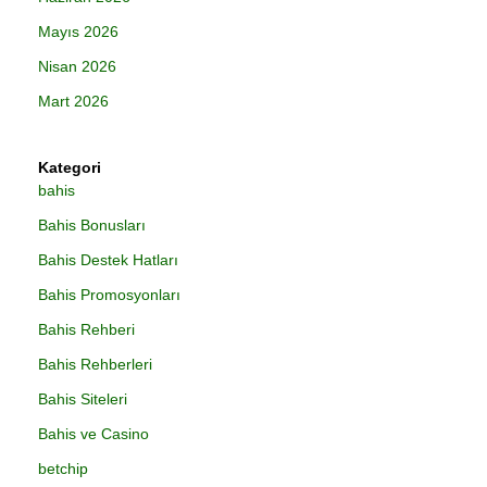
Mayıs 2026
Nisan 2026
Mart 2026
Kategori
bahis
Bahis Bonusları
Bahis Destek Hatları
Bahis Promosyonları
Bahis Rehberi
Bahis Rehberleri
Bahis Siteleri
Bahis ve Casino
betchip