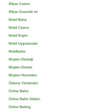
Milyar Casino
Milyar Güvenilir mi
Mobil Bahis
Mobil Casino
Mobil Erişim
Mobil Uygulamalar
Mobilbahis
Müşteri Desteği
Müşteri Destek
Müşteri Hizmetleri
Ödeme Yöntemleri
Online Bahis
Online Bahis Siteleri
Online Betting