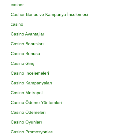
casher
Casher Bonus ve Kampanya İncelemesi
casino
Casino Avantajları
Casino Bonusları
Casino Bonusu
Casino Giriş
Casino İncelemeleri
Casino Kampanyaları
Casino Metropol
Casino Ödeme Yöntemleri
Casino Ödemeleri
Casino Oyunları
Casino Promosyonları