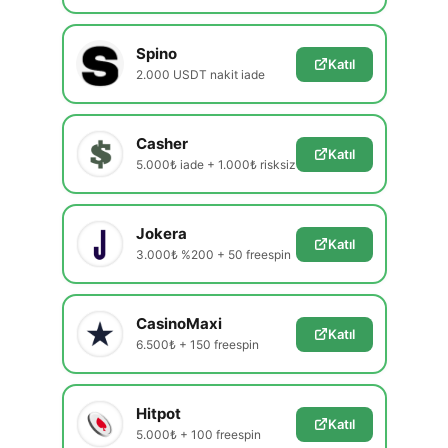
Spino
Katıl
2.000 USDT nakit iade
Casher
Katıl
5.000₺ iade + 1.000₺ risksiz
Jokera
Katıl
3.000₺ %200 + 50 freespin
CasinoMaxi
Katıl
6.500₺ + 150 freespin
Hitpot
Katıl
5.000₺ + 100 freespin