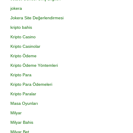
jokera
Jokera Site Değerlendirmesi
kripto bahis
Kripto Casino
Kripto Casinolar
Kripto Ödeme
Kripto Ödeme Yöntemleri
Kripto Para
Kripto Para Ödemeleri
Kripto Paralar
Masa Oyunları
Milyar
Milyar Bahis
Milyar Bet