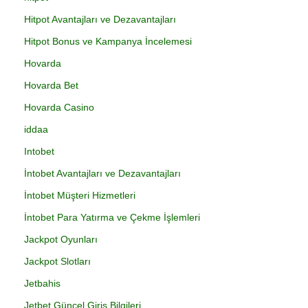
Hitpot Avantajları ve Dezavantajları
Hitpot Bonus ve Kampanya İncelemesi
Hovarda
Hovarda Bet
Hovarda Casino
iddaa
Intobet
İntobet Avantajları ve Dezavantajları
İntobet Müşteri Hizmetleri
İntobet Para Yatırma ve Çekme İşlemleri
Jackpot Oyunları
Jackpot Slotları
Jetbahis
Jetbet Güncel Giriş Bilgileri