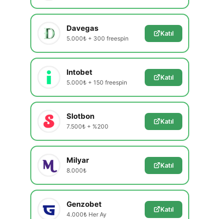
Davegas
Katıl
5.000₺ + 300 freespin
Intobet
Katıl
5.000₺ + 150 freespin
Slotbon
Katıl
7.500₺ + %200
Milyar
Katıl
8.000₺
Genzobet
Katıl
4.000₺ Her Ay