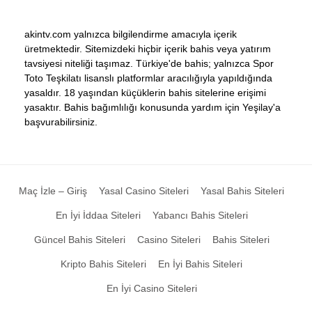
akintv.com yalnızca bilgilendirme amacıyla içerik
üretmektedir. Sitemizdeki hiçbir içerik bahis veya yatırım
tavsiyesi niteliği taşımaz. Türkiye'de bahis; yalnızca Spor
Toto Teşkilatı lisanslı platformlar aracılığıyla yapıldığında
yasaldır. 18 yaşından küçüklerin bahis sitelerine erişimi
yasaktır. Bahis bağımlılığı konusunda yardım için Yeşilay'a
başvurabilirsiniz.
Maç İzle – Giriş
Yasal Casino Siteleri
Yasal Bahis Siteleri
En İyi İddaa Siteleri
Yabancı Bahis Siteleri
Güncel Bahis Siteleri
Casino Siteleri
Bahis Siteleri
Kripto Bahis Siteleri
En İyi Bahis Siteleri
En İyi Casino Siteleri