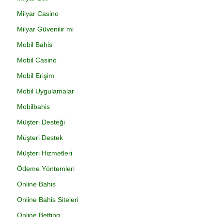
Milyar Casino
Milyar Güvenilir mi
Mobil Bahis
Mobil Casino
Mobil Erişim
Mobil Uygulamalar
Mobilbahis
Müşteri Desteği
Müşteri Destek
Müşteri Hizmetleri
Ödeme Yöntemleri
Online Bahis
Online Bahis Siteleri
Online Betting