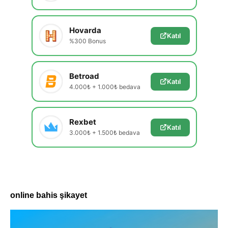
Hovarda
Katıl
%300 Bonus
Betroad
Katıl
4.000₺ + 1.000₺ bedava
Rexbet
Katıl
3.000₺ + 1.500₺ bedava
online bahis şikayet