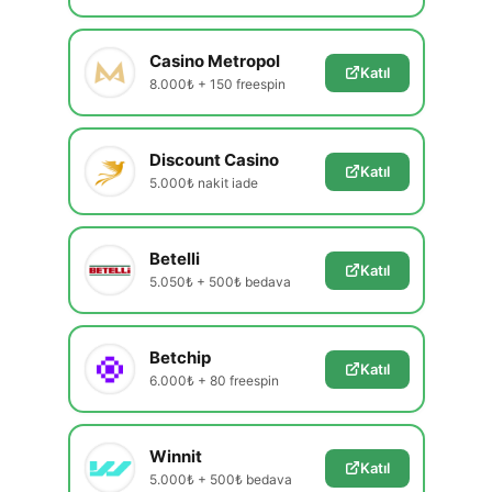
Casino Metropol
Katıl
8.000₺ + 150 freespin
Discount Casino
Katıl
5.000₺ nakit iade
Betelli
Katıl
5.050₺ + 500₺ bedava
Betchip
Katıl
6.000₺ + 80 freespin
Winnit
Katıl
5.000₺ + 500₺ bedava