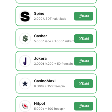
Spino
Katıl
2.000 USDT nakit iade
Casher
Katıl
5.000₺ iade + 1.000₺ risksiz
Jokera
Katıl
3.000₺ %200 + 50 freespin
CasinoMaxi
Katıl
6.500₺ + 150 freespin
Hitpot
Katıl
5.000₺ + 100 freespin