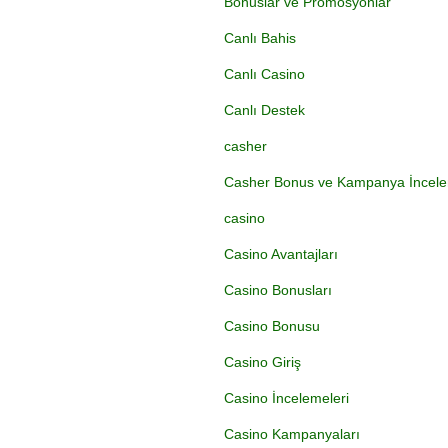
Bonuslar ve Promosyonlar
Canlı Bahis
Canlı Casino
Canlı Destek
casher
Casher Bonus ve Kampanya İncel
casino
Casino Avantajları
Casino Bonusları
Casino Bonusu
Casino Giriş
Casino İncelemeleri
Casino Kampanyaları