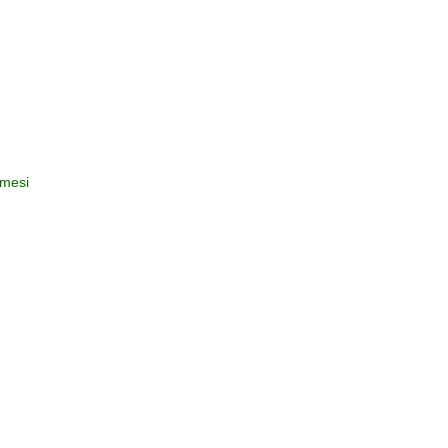
emesi