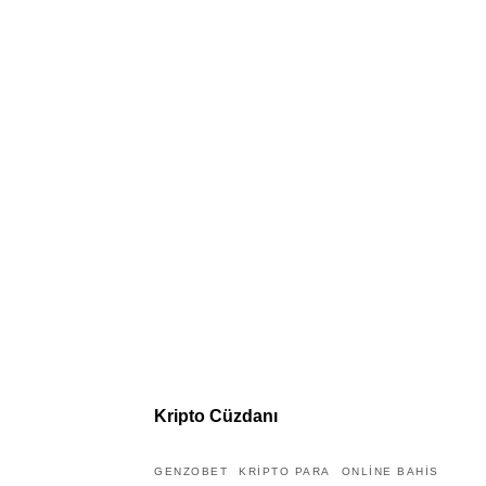
Kripto Cüzdanı
GENZOBET
KRIPTO PARA
ONLINE BAHIS