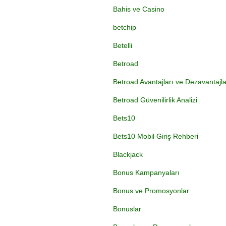
Bahis ve Casino
betchip
Betelli
Betroad
Betroad Avantajları ve Dezavantajla
Betroad Güvenilirlik Analizi
Bets10
Bets10 Mobil Giriş Rehberi
Blackjack
Bonus Kampanyaları
Bonus ve Promosyonlar
Bonuslar