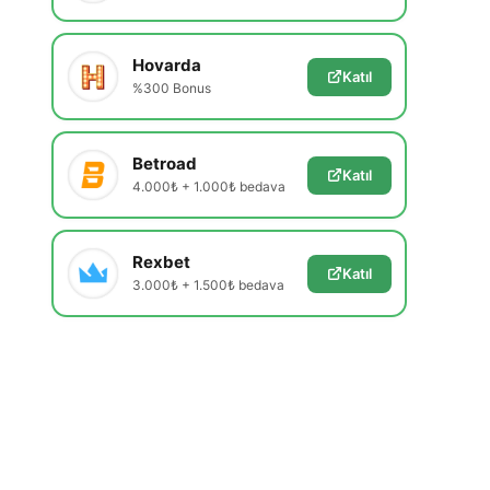
Hovarda
Katıl
%300 Bonus
Betroad
Katıl
4.000₺ + 1.000₺ bedava
Rexbet
Katıl
3.000₺ + 1.500₺ bedava