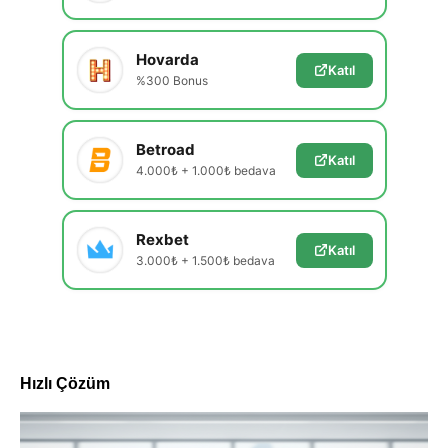
Hovarda
Katıl
%300 Bonus
Betroad
Katıl
4.000₺ + 1.000₺ bedava
Rexbet
Katıl
3.000₺ + 1.500₺ bedava
Hızlı Çözüm