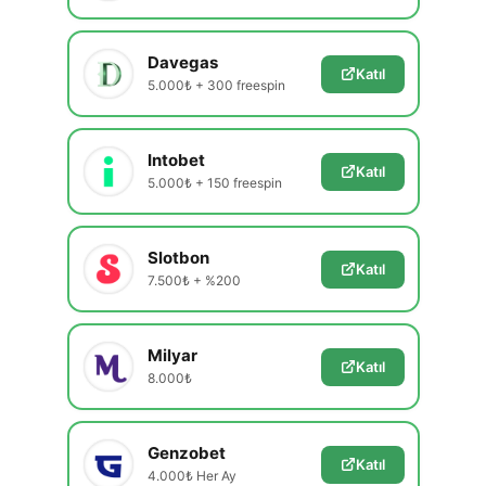
Davegas
Katıl
5.000₺ + 300 freespin
Intobet
Katıl
5.000₺ + 150 freespin
Slotbon
Katıl
7.500₺ + %200
Milyar
Katıl
8.000₺
Genzobet
Katıl
4.000₺ Her Ay