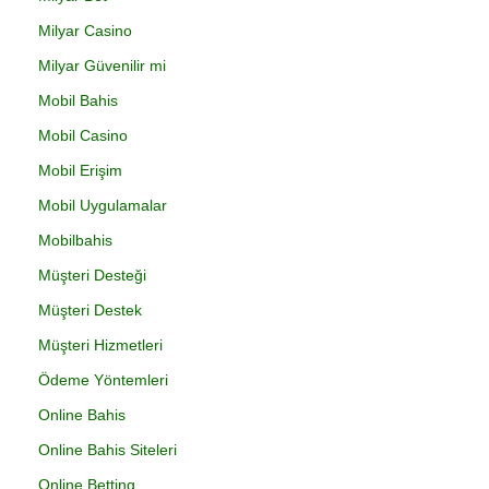
Milyar Casino
Milyar Güvenilir mi
Mobil Bahis
Mobil Casino
Mobil Erişim
Mobil Uygulamalar
Mobilbahis
Müşteri Desteği
Müşteri Destek
Müşteri Hizmetleri
Ödeme Yöntemleri
Online Bahis
Online Bahis Siteleri
Online Betting