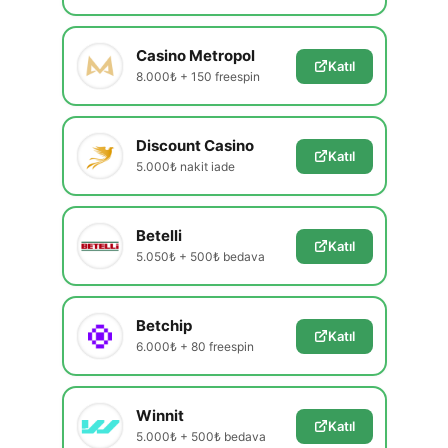
Casino Metropol
Katıl
8.000₺ + 150 freespin
Discount Casino
Katıl
5.000₺ nakit iade
Betelli
Katıl
5.050₺ + 500₺ bedava
Betchip
Katıl
6.000₺ + 80 freespin
Winnit
Katıl
5.000₺ + 500₺ bedava