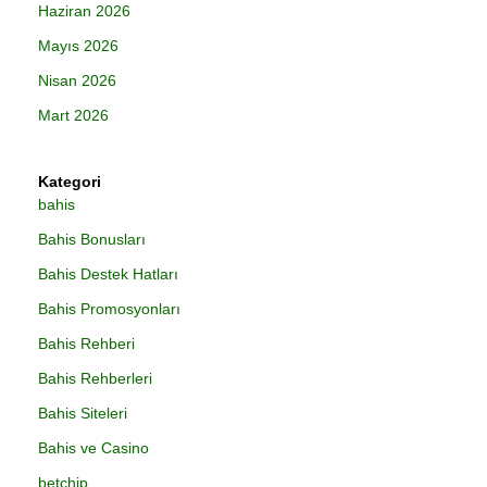
Haziran 2026
Mayıs 2026
Nisan 2026
Mart 2026
Kategori
bahis
Bahis Bonusları
Bahis Destek Hatları
Bahis Promosyonları
Bahis Rehberi
Bahis Rehberleri
Bahis Siteleri
Bahis ve Casino
betchip