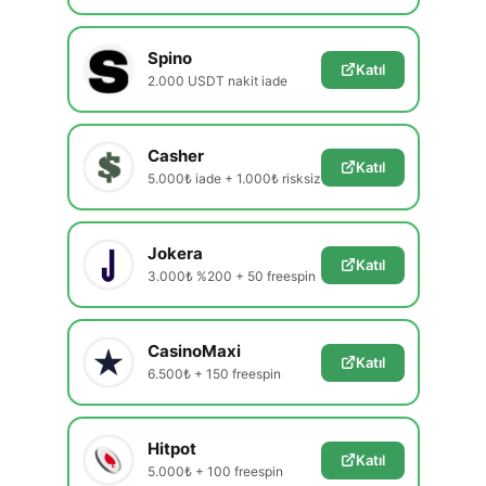
Spino
Katıl
2.000 USDT nakit iade
Casher
Katıl
5.000₺ iade + 1.000₺ risksiz
Jokera
Katıl
3.000₺ %200 + 50 freespin
CasinoMaxi
Katıl
6.500₺ + 150 freespin
Hitpot
Katıl
5.000₺ + 100 freespin