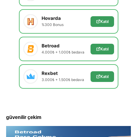
Hovarda
Katıl
%300 Bonus
Betroad
Katıl
4.000₺ + 1.000₺ bedava
Rexbet
Katıl
3.000₺ + 1.500₺ bedava
güvenilir çekim