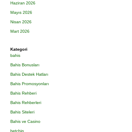
Haziran 2026
Mayıs 2026
Nisan 2026
Mart 2026
Kategori
bahis
Bahis Bonusları
Bahis Destek Hatları
Bahis Promosyonları
Bahis Rehberi
Bahis Rehberleri
Bahis Siteleri
Bahis ve Casino
betchip