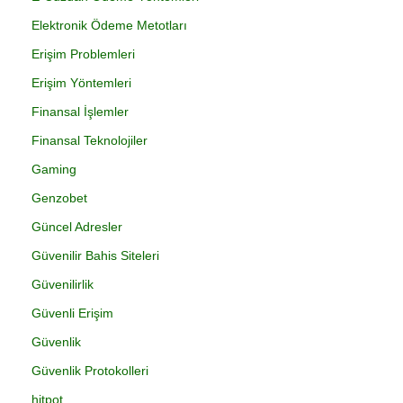
Elektronik Ödeme Metotları
Erişim Problemleri
Erişim Yöntemleri
Finansal İşlemler
Finansal Teknolojiler
Gaming
Genzobet
Güncel Adresler
Güvenilir Bahis Siteleri
Güvenilirlik
Güvenli Erişim
Güvenlik
Güvenlik Protokolleri
hitpot