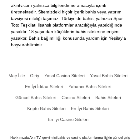
akintv.com yalnızca bilgilendirme amacıyla içerik
üretmektedir. Sitemizdeki hiçbir içerik bahis veya yatırım
tavsiyesi niteliği taşımaz. Türkiye'de bahis; yalnızca Spor
Toto Teşkilatı lisanslı platformlar aracılığıyla yapıldığında
yasaldır. 18 yaşından küçüklerin bahis sitelerine erişimi
yasaktır. Bahis bağımlılığı konusunda yardım için Yeşilay'a
başvurabilirsiniz.
Maç İzle – Giriş
Yasal Casino Siteleri
Yasal Bahis Siteleri
En İyi İddaa Siteleri
Yabancı Bahis Siteleri
Güncel Bahis Siteleri
Casino Siteleri
Bahis Siteleri
Kripto Bahis Siteleri
En İyi Bahis Siteleri
En İyi Casino Siteleri
Hakkımızda AkınTV, çevrim içi bahis ve casino platformlarına ilişkin güncel giriş