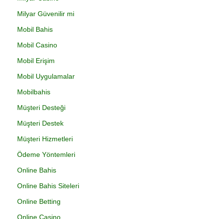
Milyar Güvenilir mi
Mobil Bahis
Mobil Casino
Mobil Erişim
Mobil Uygulamalar
Mobilbahis
Müşteri Desteği
Müşteri Destek
Müşteri Hizmetleri
Ödeme Yöntemleri
Online Bahis
Online Bahis Siteleri
Online Betting
Online Casino