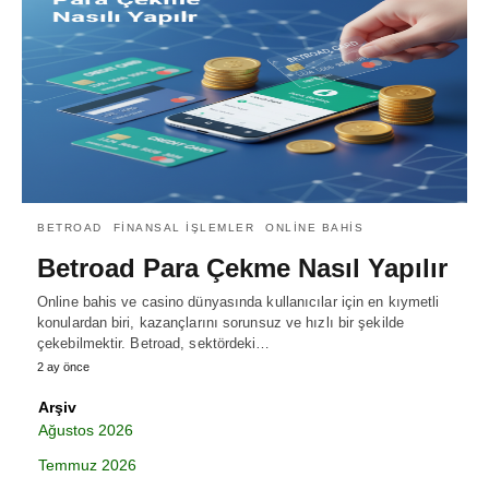
BETROAD
FINANSAL İŞLEMLER
ONLINE BAHIS
Betroad Para Çekme Nasıl Yapılır
Online bahis ve casino dünyasında kullanıcılar için en kıymetli
konulardan biri, kazançlarını sorunsuz ve hızlı bir şekilde
çekebilmektir. Betroad, sektördeki…
2 ay önce
Arşiv
Ağustos 2026
Temmuz 2026