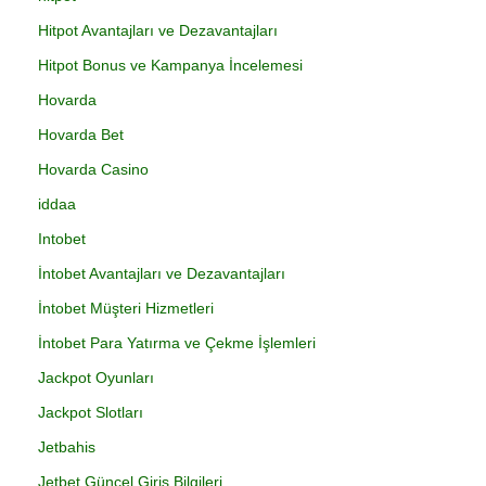
Hitpot Avantajları ve Dezavantajları
Hitpot Bonus ve Kampanya İncelemesi
Hovarda
Hovarda Bet
Hovarda Casino
iddaa
Intobet
İntobet Avantajları ve Dezavantajları
İntobet Müşteri Hizmetleri
İntobet Para Yatırma ve Çekme İşlemleri
Jackpot Oyunları
Jackpot Slotları
Jetbahis
Jetbet Güncel Giriş Bilgileri