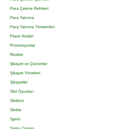
Para Çekme Rehberi
Para Yatırma
Para Yatırma Yöntemleri
Pazar Analizi
Promosyonlar
Rexbet
Şikayet ve Çözümler
Şikayet Yönetimi
Şikayetler
Slot Oyunları
Slotbon
Slotlar
Spino
Spino Casino