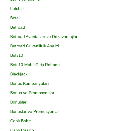
betchip
Betelli
Betroad
Betroad Avantajları ve Dezavantajları
Betroad Güvenilirlik Analizi
Bets10
Bets10 Mobil Giriş Rehberi
Blackjack
Bonus Kampanyaları
Bonus ve Promosyonlar
Bonuslar
Bonuslar ve Promosyonlar
Canlı Bahis
Canlı Casino