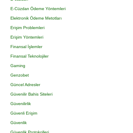
E-Cüzdan Ödeme Yöntemleri
Elektronik Ödeme Metotları
Erişim Problemleri
Erişim Yöntemleri
Finansal İşlemler
Finansal Teknolojiler
Gaming
Genzobet
Güncel Adresler
Güvenilir Bahis Siteleri
Güvenilirlik
Güvenli Erişim
Güvenlik
Güvenlik Protokolleri