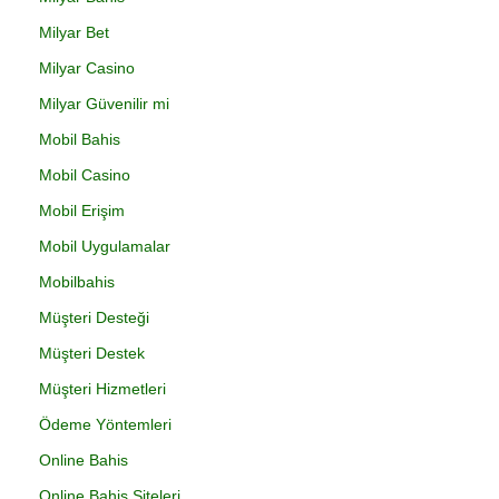
Milyar Bet
Milyar Casino
Milyar Güvenilir mi
Mobil Bahis
Mobil Casino
Mobil Erişim
Mobil Uygulamalar
Mobilbahis
Müşteri Desteği
Müşteri Destek
Müşteri Hizmetleri
Ödeme Yöntemleri
Online Bahis
Online Bahis Siteleri