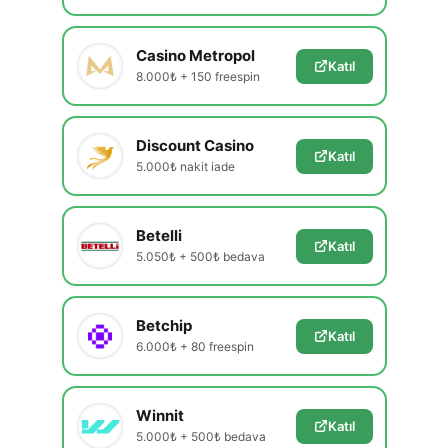
Casino Metropol
Katıl
8.000₺ + 150 freespin
Discount Casino
Katıl
5.000₺ nakit iade
Betelli
Katıl
5.050₺ + 500₺ bedava
Betchip
Katıl
6.000₺ + 80 freespin
Winnit
Katıl
5.000₺ + 500₺ bedava