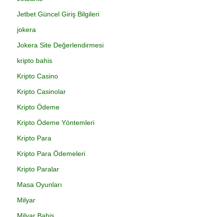
Jetbet Güncel Giriş Bilgileri
jokera
Jokera Site Değerlendirmesi
kripto bahis
Kripto Casino
Kripto Casinolar
Kripto Ödeme
Kripto Ödeme Yöntemleri
Kripto Para
Kripto Para Ödemeleri
Kripto Paralar
Masa Oyunları
Milyar
Milyar Bahis