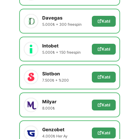
Davegas
Katıl
5.000₺ + 300 freespin
Intobet
Katıl
5.000₺ + 150 freespin
Slotbon
Katıl
7.500₺ + %200
Milyar
Katıl
8.000₺
Genzobet
Katıl
4.000₺ Her Ay