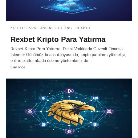
KRIPTO PARA
ONLINE BETTING
REXBET
Rexbet Kripto Para Yatırma
Rexbet Kripto Para Yatırma: Dijital Varlıklarla Güvenli Finansal
İşlemler Günümüz finans dünyasında, kripto paraların yükselişi,
online platformlarda ödeme yöntemlerini de…
3 ay önce