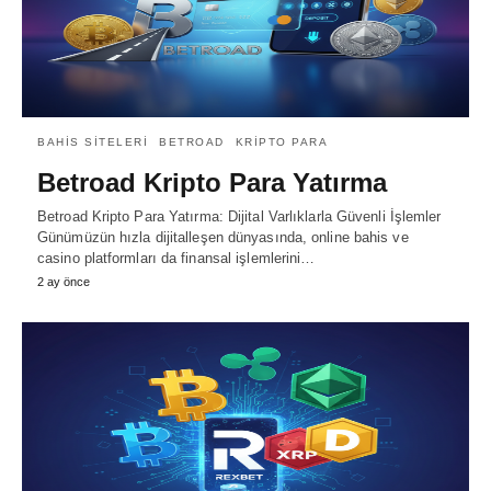
BAHIS SITELERI
BETROAD
KRIPTO PARA
Betroad Kripto Para Yatırma
Betroad Kripto Para Yatırma: Dijital Varlıklarla Güvenli İşlemler
Günümüzün hızla dijitalleşen dünyasında, online bahis ve
casino platformları da finansal işlemlerini…
2 ay önce