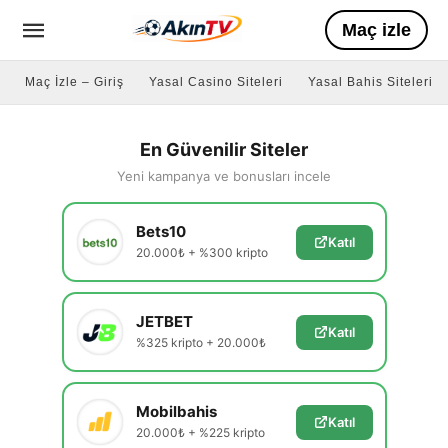
Maç izle
Maç İzle – Giriş
Yasal Casino Siteleri
Yasal Bahis Siteleri
En Güvenilir Siteler
Yeni kampanya ve bonusları incele
Bets10
Katıl
20.000₺ + %300 kripto
JETBET
Katıl
%325 kripto + 20.000₺
Mobilbahis
Katıl
20.000₺ + %225 kripto