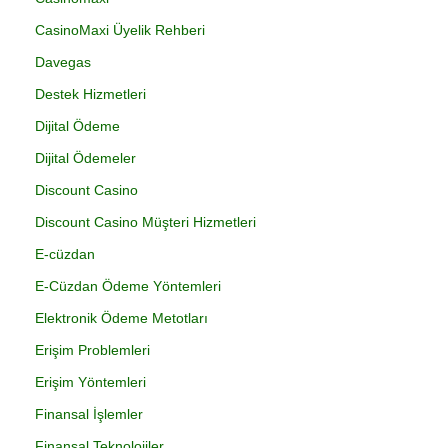
CasinoMaxi Üyelik Rehberi
Davegas
Destek Hizmetleri
Dijital Ödeme
Dijital Ödemeler
Discount Casino
Discount Casino Müşteri Hizmetleri
E-cüzdan
E-Cüzdan Ödeme Yöntemleri
Elektronik Ödeme Metotları
Erişim Problemleri
Erişim Yöntemleri
Finansal İşlemler
Finansal Teknolojiler