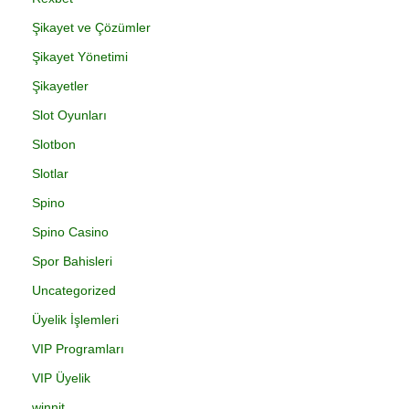
Şikayet ve Çözümler
Şikayet Yönetimi
Şikayetler
Slot Oyunları
Slotbon
Slotlar
Spino
Spino Casino
Spor Bahisleri
Uncategorized
Üyelik İşlemleri
VIP Programları
VIP Üyelik
winnit