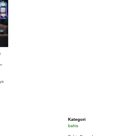
I
—
üye
Kategori
bahis