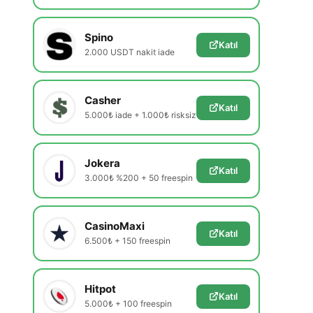
Spino
Katıl
2.000 USDT nakit iade
Casher
Katıl
5.000₺ iade + 1.000₺ risksiz
Jokera
Katıl
3.000₺ %200 + 50 freespin
CasinoMaxi
Katıl
6.500₺ + 150 freespin
Hitpot
Katıl
5.000₺ + 100 freespin