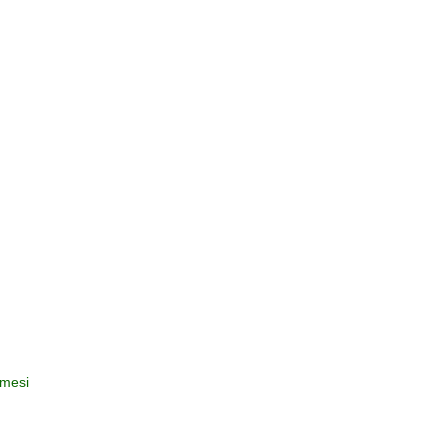
emesi