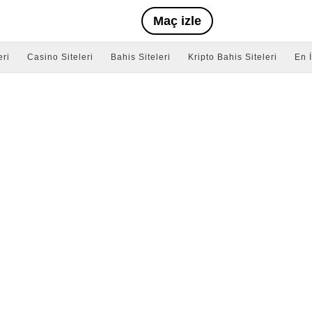
Maç izle
eri
Casino Siteleri
Bahis Siteleri
Kripto Bahis Siteleri
En İ