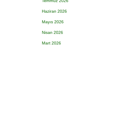
Temmuz 2026
Haziran 2026
Mayıs 2026
Nisan 2026
Mart 2026