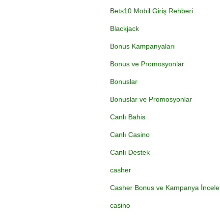
Bets10 Mobil Giriş Rehberi
Blackjack
Bonus Kampanyaları
Bonus ve Promosyonlar
Bonuslar
Bonuslar ve Promosyonlar
Canlı Bahis
Canlı Casino
Canlı Destek
casher
Casher Bonus ve Kampanya İncel
casino