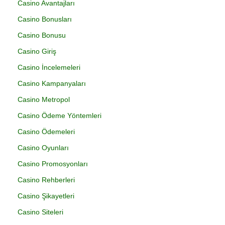
Casino Avantajları
Casino Bonusları
Casino Bonusu
Casino Giriş
Casino İncelemeleri
Casino Kampanyaları
Casino Metropol
Casino Ödeme Yöntemleri
Casino Ödemeleri
Casino Oyunları
Casino Promosyonları
Casino Rehberleri
Casino Şikayetleri
Casino Siteleri