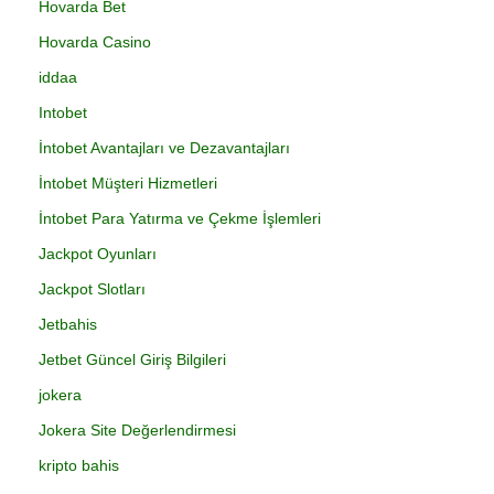
Hovarda Bet
Hovarda Casino
iddaa
Intobet
İntobet Avantajları ve Dezavantajları
İntobet Müşteri Hizmetleri
İntobet Para Yatırma ve Çekme İşlemleri
Jackpot Oyunları
Jackpot Slotları
Jetbahis
Jetbet Güncel Giriş Bilgileri
jokera
Jokera Site Değerlendirmesi
kripto bahis