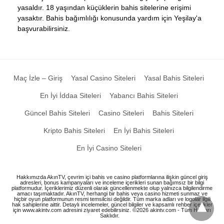
yasaldır. 18 yaşından küçüklerin bahis sitelerine erişimi
yasaktır. Bahis bağımlılığı konusunda yardım için Yeşilay'a
başvurabilirsiniz.
Maç İzle – Giriş
Yasal Casino Siteleri
Yasal Bahis Siteleri
En İyi İddaa Siteleri
Yabancı Bahis Siteleri
Güncel Bahis Siteleri
Casino Siteleri
Bahis Siteleri
Kripto Bahis Siteleri
En İyi Bahis Siteleri
En İyi Casino Siteleri
Hakkımızda AkınTV, çevrim içi bahis ve casino platformlarına ilişkin güncel giriş
adresleri, bonus kampanyaları ve inceleme içerikleri sunan bağımsız bir bilgi
platformudur. İçeriklerimiz düzenli olarak güncellenmekte olup yalnızca bilgilendirme
amacı taşımaktadır. AkınTV, herhangi bir bahis veya casino hizmeti sunmaz ve
hiçbir oyun platformunun resmi temsilcisi değildir. Tüm marka adları ve logolar ilgili
hak sahiplerine aittir. Detaylı incelemeler, güncel bilgiler ve kapsamlı rehber içerikler
için www.akintv.com adresini ziyaret edebilirsiniz. ©2026 akintv.com - Tüm Hakları
Saklıdır.