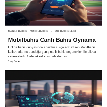
CANLI BAHIS
MOBILBAHIS
SPOR BAHISLERI
Mobilbahis Canlı Bahis Oynama
Online bahis dünyasında adından sıkça söz ettiren Mobilbahis,
kullanıcılarına sunduğu geniş canlı bahis seçenekleri ile dikkat
çekmektedir. Geleneksel spor bahislerinin…
2 ay önce