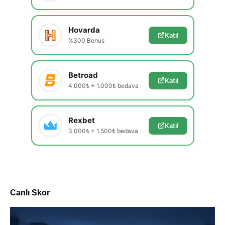
Hovarda
Katıl
%300 Bonus
Betroad
Katıl
4.000₺ + 1.000₺ bedava
Rexbet
Katıl
3.000₺ + 1.500₺ bedava
Canlı Skor