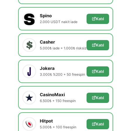
Spino
Katıl
2.000 USDT nakit iade
Casher
Katıl
5.000₺ iade + 1.000₺ risksiz
Jokera
Katıl
3.000₺ %200 + 50 freespin
CasinoMaxi
Katıl
6.500₺ + 150 freespin
Hitpot
Katıl
5.000₺ + 100 freespin