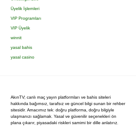
Üyelik İşlemleri
VIP Programları
VIP Üyelik
winnit
yasal bahis
yasal casino
AkınTV; canlı maç yayın platformları ve bahis siteleri
hakkında bağımsız, tarafsız ve güncel bilgi sunan bir rehber
sitesidir. Amacımız tek: doğru platforma, doğru bilgiyle
ulaşmanızı sağlamak. Yasal ve güvenilir seçenekleri ön
plana çıkarır, piyasadaki riskleri samimi bir dille anlatırız.