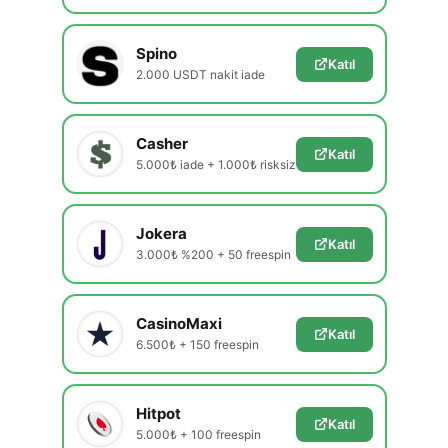
Spino
Katıl
2.000 USDT nakit iade
Casher
Katıl
5.000₺ iade + 1.000₺ risksiz
Jokera
Katıl
3.000₺ %200 + 50 freespin
CasinoMaxi
Katıl
6.500₺ + 150 freespin
Hitpot
Katıl
5.000₺ + 100 freespin