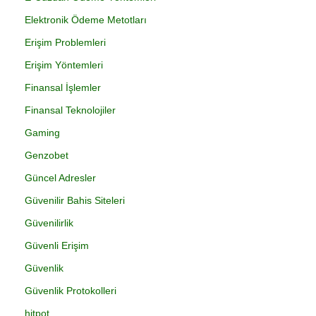
Elektronik Ödeme Metotları
Erişim Problemleri
Erişim Yöntemleri
Finansal İşlemler
Finansal Teknolojiler
Gaming
Genzobet
Güncel Adresler
Güvenilir Bahis Siteleri
Güvenilirlik
Güvenli Erişim
Güvenlik
Güvenlik Protokolleri
hitpot