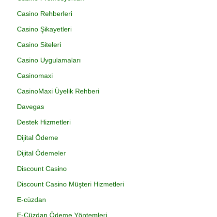
Casino Rehberleri
Casino Şikayetleri
Casino Siteleri
Casino Uygulamaları
Casinomaxi
CasinoMaxi Üyelik Rehberi
Davegas
Destek Hizmetleri
Dijital Ödeme
Dijital Ödemeler
Discount Casino
Discount Casino Müşteri Hizmetleri
E-cüzdan
E-Cüzdan Ödeme Yöntemleri