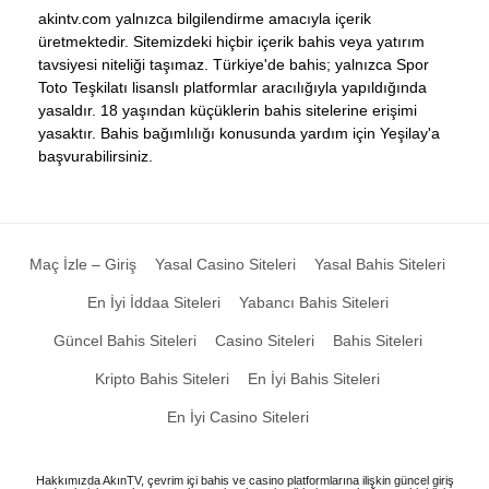
akintv.com yalnızca bilgilendirme amacıyla içerik
üretmektedir. Sitemizdeki hiçbir içerik bahis veya yatırım
tavsiyesi niteliği taşımaz. Türkiye'de bahis; yalnızca Spor
Toto Teşkilatı lisanslı platformlar aracılığıyla yapıldığında
yasaldır. 18 yaşından küçüklerin bahis sitelerine erişimi
yasaktır. Bahis bağımlılığı konusunda yardım için Yeşilay'a
başvurabilirsiniz.
Maç İzle – Giriş
Yasal Casino Siteleri
Yasal Bahis Siteleri
En İyi İddaa Siteleri
Yabancı Bahis Siteleri
Güncel Bahis Siteleri
Casino Siteleri
Bahis Siteleri
Kripto Bahis Siteleri
En İyi Bahis Siteleri
En İyi Casino Siteleri
Hakkımızda AkınTV, çevrim içi bahis ve casino platformlarına ilişkin güncel giriş