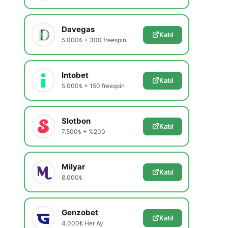
Davegas
Katıl
5.000₺ + 300 freespin
Intobet
Katıl
5.000₺ + 150 freespin
Slotbon
Katıl
7.500₺ + %200
Milyar
Katıl
8.000₺
Genzobet
Katıl
4.000₺ Her Ay