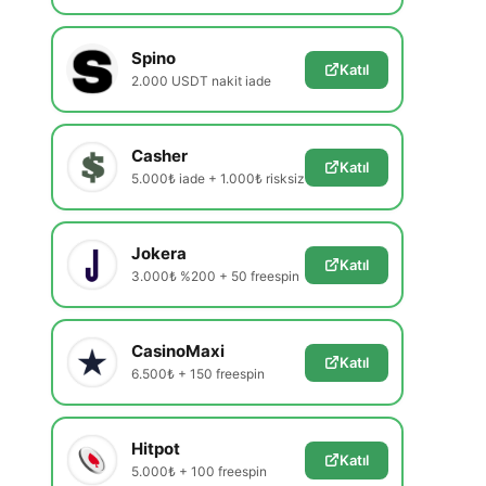
Spino
Katıl
2.000 USDT nakit iade
Casher
Katıl
5.000₺ iade + 1.000₺ risksiz
Jokera
Katıl
3.000₺ %200 + 50 freespin
CasinoMaxi
Katıl
6.500₺ + 150 freespin
Hitpot
Katıl
5.000₺ + 100 freespin