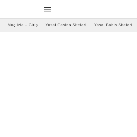
Maç İzle – Giriş
Yasal Casino Siteleri
Yasal Bahis Siteleri