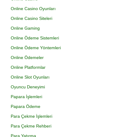
Online Casino Oyunları
Online Casino Siteleri
Online Gaming
Online Ödeme Sistemleri
Online Ödeme Yöntemleri
Online Ödemeler
Online Platformlar
Online Slot Oyunları
Oyuncu Deneyimi
Papara İşlemleri
Papara Ödeme
Para Çekme İşlemleri
Para Çekme Rehberi
Para Yatırma