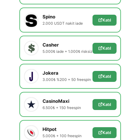
Spino
Katıl
2.000 USDT nakit iade
Casher
Katıl
5.000₺ iade + 1.000₺ risksiz
Jokera
Katıl
3.000₺ %200 + 50 freespin
CasinoMaxi
Katıl
6.500₺ + 150 freespin
Hitpot
Katıl
5.000₺ + 100 freespin