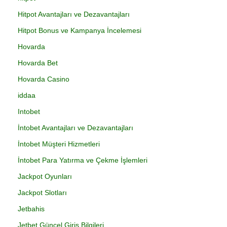
Hitpot Avantajları ve Dezavantajları
Hitpot Bonus ve Kampanya İncelemesi
Hovarda
Hovarda Bet
Hovarda Casino
iddaa
Intobet
İntobet Avantajları ve Dezavantajları
İntobet Müşteri Hizmetleri
İntobet Para Yatırma ve Çekme İşlemleri
Jackpot Oyunları
Jackpot Slotları
Jetbahis
Jetbet Güncel Giriş Bilgileri