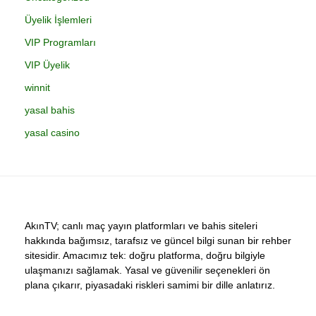
Üyelik İşlemleri
VIP Programları
VIP Üyelik
winnit
yasal bahis
yasal casino
AkınTV; canlı maç yayın platformları ve bahis siteleri
hakkında bağımsız, tarafsız ve güncel bilgi sunan bir rehber
sitesidir. Amacımız tek: doğru platforma, doğru bilgiyle
ulaşmanızı sağlamak. Yasal ve güvenilir seçenekleri ön
plana çıkarır, piyasadaki riskleri samimi bir dille anlatırız.