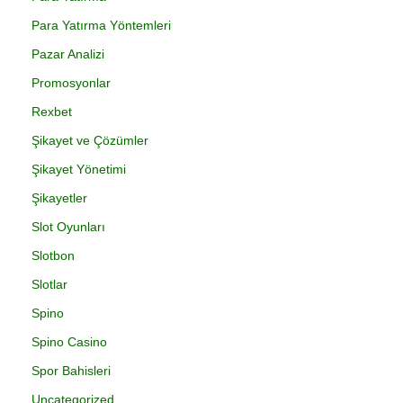
Para Yatırma Yöntemleri
Pazar Analizi
Promosyonlar
Rexbet
Şikayet ve Çözümler
Şikayet Yönetimi
Şikayetler
Slot Oyunları
Slotbon
Slotlar
Spino
Spino Casino
Spor Bahisleri
Uncategorized