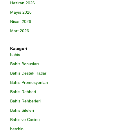
Haziran 2026
Mayıs 2026
Nisan 2026
Mart 2026
Kategori
bahis
Bahis Bonusları
Bahis Destek Hatları
Bahis Promosyonları
Bahis Rehberi
Bahis Rehberleri
Bahis Siteleri
Bahis ve Casino
betchip