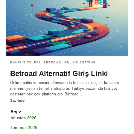
BAHIS SITELERI
BETROAD
ONLINE BETTING
Betroad Alternatif Giriş Linki
Online bahis ve casino dünyasında kesintisiz erişim, kullanıcı
memnuniyetinin temelini oluşturur. Türkiye pazarında faaliyet
gösteren pek çok platform gibi Betroad…
3 ay önce
Arşiv
Ağustos 2026
Temmuz 2026