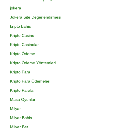
jokera
Jokera Site Değerlendirmesi
kripto bahis
Kripto Casino
Kripto Casinolar
Kripto Ödeme
Kripto Ödeme Yöntemleri
Kripto Para
Kripto Para Ödemeleri
Kripto Paralar
Masa Oyunları
Milyar
Milyar Bahis
Milyar Bet