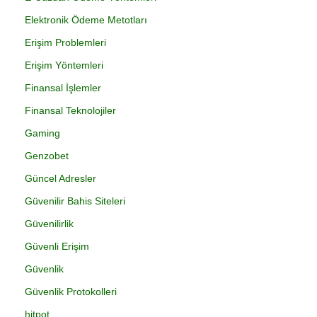
Elektronik Ödeme Metotları
Erişim Problemleri
Erişim Yöntemleri
Finansal İşlemler
Finansal Teknolojiler
Gaming
Genzobet
Güncel Adresler
Güvenilir Bahis Siteleri
Güvenilirlik
Güvenli Erişim
Güvenlik
Güvenlik Protokolleri
hitpot