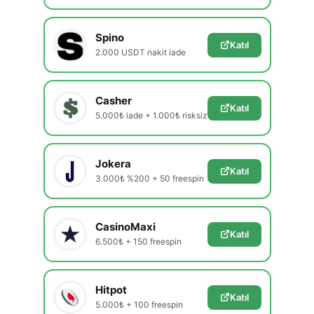
Spino
Katıl
2.000 USDT nakit iade
Casher
Katıl
5.000₺ iade + 1.000₺ risksiz
Jokera
Katıl
3.000₺ %200 + 50 freespin
CasinoMaxi
Katıl
6.500₺ + 150 freespin
Hitpot
Katıl
5.000₺ + 100 freespin