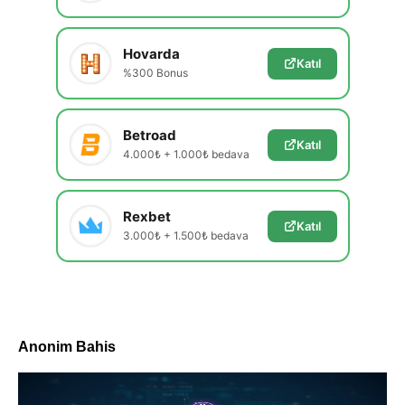
Hovarda
Katıl
%300 Bonus
Betroad
Katıl
4.000₺ + 1.000₺ bedava
Rexbet
Katıl
3.000₺ + 1.500₺ bedava
Anonim Bahis