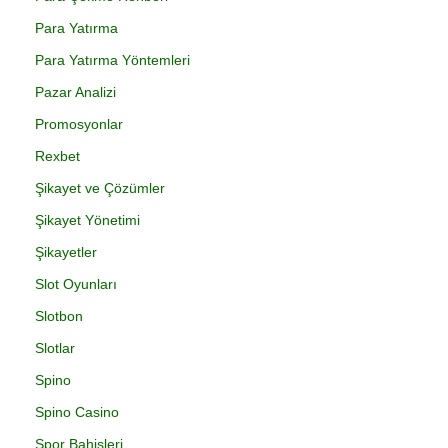
Para Yatırma
Para Yatırma Yöntemleri
Pazar Analizi
Promosyonlar
Rexbet
Şikayet ve Çözümler
Şikayet Yönetimi
Şikayetler
Slot Oyunları
Slotbon
Slotlar
Spino
Spino Casino
Spor Bahisleri