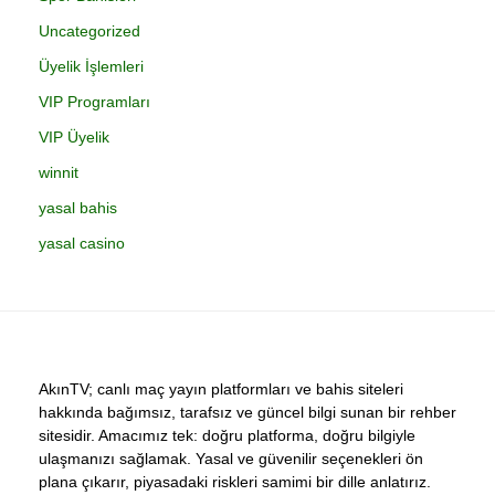
Uncategorized
Üyelik İşlemleri
VIP Programları
VIP Üyelik
winnit
yasal bahis
yasal casino
AkınTV; canlı maç yayın platformları ve bahis siteleri
hakkında bağımsız, tarafsız ve güncel bilgi sunan bir rehber
sitesidir. Amacımız tek: doğru platforma, doğru bilgiyle
ulaşmanızı sağlamak. Yasal ve güvenilir seçenekleri ön
plana çıkarır, piyasadaki riskleri samimi bir dille anlatırız.