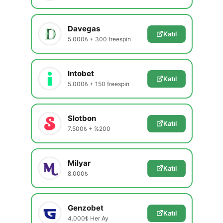
Davegas
Katıl
5.000₺ + 300 freespin
Intobet
Katıl
5.000₺ + 150 freespin
Slotbon
Katıl
7.500₺ + %200
Milyar
Katıl
8.000₺
Genzobet
Katıl
4.000₺ Her Ay