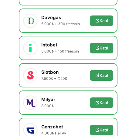
Davegas
Katıl
5.000₺ + 300 freespin
Intobet
Katıl
5.000₺ + 150 freespin
Slotbon
Katıl
7.500₺ + %200
Milyar
Katıl
8.000₺
Genzobet
Katıl
4.000₺ Her Ay