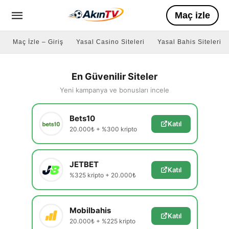
Maç izle
Maç İzle – Giriş
Yasal Casino Siteleri
Yasal Bahis Siteleri
En Güvenilir Siteler
Yeni kampanya ve bonusları incele
Bets10
Katıl
20.000₺ + %300 kripto
JETBET
Katıl
%325 kripto + 20.000₺
Mobilbahis
Katıl
20.000₺ + %225 kripto