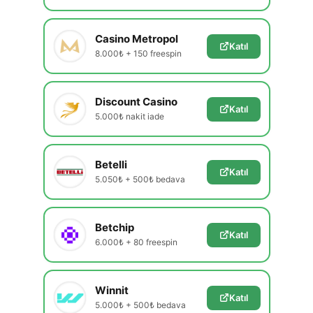
Casino Metropol
Katıl
8.000₺ + 150 freespin
Discount Casino
Katıl
5.000₺ nakit iade
Betelli
Katıl
5.050₺ + 500₺ bedava
Betchip
Katıl
6.000₺ + 80 freespin
Winnit
Katıl
5.000₺ + 500₺ bedava