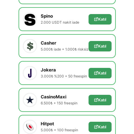
Spino
Katıl
2.000 USDT nakit iade
Casher
Katıl
5.000₺ iade + 1.000₺ risksiz
Jokera
Katıl
3.000₺ %200 + 50 freespin
CasinoMaxi
Katıl
6.500₺ + 150 freespin
Hitpot
Katıl
5.000₺ + 100 freespin