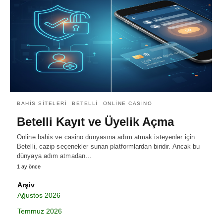
BAHIS SITELERI
BETELLI
ONLINE CASINO
Betelli Kayıt ve Üyelik Açma
Online bahis ve casino dünyasına adım atmak isteyenler için
Betelli, cazip seçenekler sunan platformlardan biridir. Ancak bu
dünyaya adım atmadan…
1 ay önce
Arşiv
Ağustos 2026
Temmuz 2026