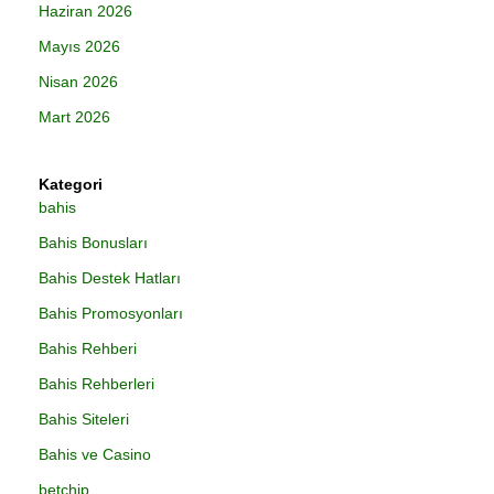
Haziran 2026
Mayıs 2026
Nisan 2026
Mart 2026
Kategori
bahis
Bahis Bonusları
Bahis Destek Hatları
Bahis Promosyonları
Bahis Rehberi
Bahis Rehberleri
Bahis Siteleri
Bahis ve Casino
betchip