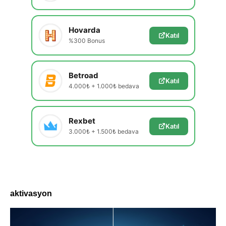
Hovarda
Katıl
%300 Bonus
Betroad
Katıl
4.000₺ + 1.000₺ bedava
Rexbet
Katıl
3.000₺ + 1.500₺ bedava
aktivasyon