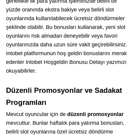
genellikle ilk para yatırma işleminizde belirli bir
yüzde oranında ekstra bakiye veya belirli slot
oyunlarında kullanılabilecek ücretsiz döndürmeler
şeklinde olabilir. Bu bonusları kullanarak, yeni slot
oyunlarını risk almadan deneyebilir veya favori
oyunlarınızda daha uzun süre vakit geçirebilirsiniz.
Intobet platformunun hoş geldin bonuslarını merak
edenler Intobet Hoşgeldin Bonusu Detayı yazımızı
okuyabilirler.
Düzenli Promosyonlar ve Sadakat
Programları
Mevcut oyuncular için de
düzenli promosyonlar
mevcuttur. Bunlar haftalık para yatırma bonusları,
belirli slot oyunlarına özel ücretsiz döndürme