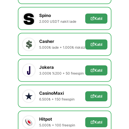
Spino
Katıl
2.000 USDT nakit iade
Casher
Katıl
5.000₺ iade + 1.000₺ risksiz
Jokera
Katıl
3.000₺ %200 + 50 freespin
CasinoMaxi
Katıl
6.500₺ + 150 freespin
Hitpot
Katıl
5.000₺ + 100 freespin