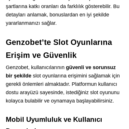
şartlarına katkı oranları da farklılık gösterebilir. Bu
detayları anlamak, bonuslardan en iyi şekilde
yararlanmanızı sağlar.
Genzobet’te Slot Oyunlarına
Erişim ve Güvenlik
Genzobet, kullanıcılarının
güvenli ve sorunsuz
bir şekilde
slot oyunlarına erişimini sağlamak için
gerekli önlemleri almaktadır. Platformun kullanıcı
dostu arayüzü sayesinde, istediğiniz slot oyununu
kolayca bulabilir ve oynamaya başlayabilirsiniz.
Mobil Uyumluluk ve Kullanıcı