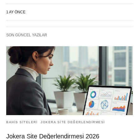
1 AY ÖNCE
SON GÜNCEL YAZILAR
BAHIS SITELERI
JOKERA SITE DEĞERLENDIRMESI
Jokera Site Değerlendirmesi 2026