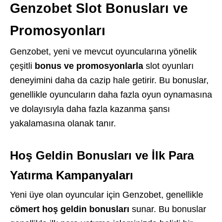
Genzobet Slot Bonusları ve
Promosyonları
Genzobet, yeni ve mevcut oyuncularına yönelik
çeşitli
bonus ve promosyonlarla
slot oyunları
deneyimini daha da cazip hale getirir. Bu bonuslar,
genellikle oyuncuların daha fazla oyun oynamasına
ve dolayısıyla daha fazla kazanma şansı
yakalamasına olanak tanır.
Hoş Geldin Bonusları ve İlk Para
Yatırma Kampanyaları
Yeni üye olan oyuncular için Genzobet, genellikle
cömert hoş geldin bonusları
sunar. Bu bonuslar