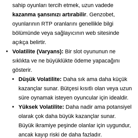
sahip oyunları tercih etmek, uzun vadede
kazanma şansınızı artırabilir
. Genzobet,
oyunlarının RTP oranlarını genellikle bilgi
bölümünde veya sağlayıcının web sitesinde
açıkça belirtir.
Volatilite (Varyans):
Bir slot oyununun ne
sıklıkta ve ne büyüklükte ödeme yapacağını
gösterir.
Düşük Volatilite:
Daha sık ama daha küçük
kazançlar sunar. Bütçesi kısıtlı olan veya uzun
süre oynamak isteyen oyuncular için idealdir.
Yüksek Volatilite:
Daha nadir ama potansiyel
olarak çok daha büyük kazançlar sunar.
Büyük ikramiye peşinde olanlar için uygundur,
ancak kayıp riski de daha fazladır.