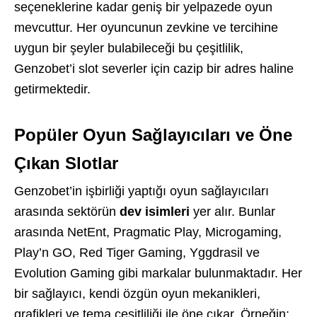
seçeneklerine kadar geniş bir yelpazede oyun
mevcuttur. Her oyuncunun zevkine ve tercihine
uygun bir şeyler bulabileceği bu çeşitlilik,
Genzobet’i slot severler için cazip bir adres haline
getirmektedir.
Popüler Oyun Sağlayıcıları ve Öne
Çıkan Slotlar
Genzobet’in işbirliği yaptığı oyun sağlayıcıları
arasında sektörün
dev isimleri
yer alır. Bunlar
arasında NetEnt, Pragmatic Play, Microgaming,
Play’n GO, Red Tiger Gaming, Yggdrasil ve
Evolution Gaming gibi markalar bulunmaktadır. Her
bir sağlayıcı, kendi özgün oyun mekanikleri,
grafikleri ve tema çeşitliliği ile öne çıkar. Örneğin: