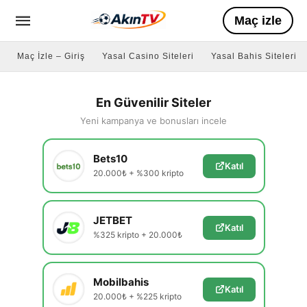
Maç izle
Maç İzle – Giriş
Yasal Casino Siteleri
Yasal Bahis Siteleri
En Güvenilir Siteler
Yeni kampanya ve bonusları incele
Bets10
Katıl
20.000₺ + %300 kripto
JETBET
Katıl
%325 kripto + 20.000₺
Mobilbahis
Katıl
20.000₺ + %225 kripto