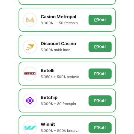
Casino Metropol
Katıl
8.000₺ + 150 freespin
Discount Casino
Katıl
5.000₺ nakit iade
Betelli
Katıl
5.050₺ + 500₺ bedava
Betchip
Katıl
6.000₺ + 80 freespin
Winnit
Katıl
5.000₺ + 500₺ bedava