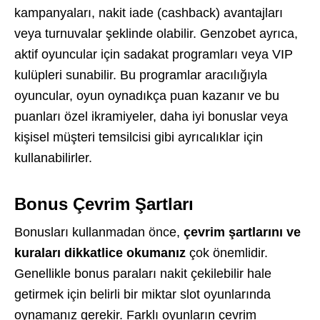
kampanyaları, nakit iade (cashback) avantajları
veya turnuvalar şeklinde olabilir. Genzobet ayrıca,
aktif oyuncular için sadakat programları veya VIP
kulüpleri sunabilir. Bu programlar aracılığıyla
oyuncular, oyun oynadıkça puan kazanır ve bu
puanları özel ikramiyeler, daha iyi bonuslar veya
kişisel müşteri temsilcisi gibi ayrıcalıklar için
kullanabilirler.
Bonus Çevrim Şartları
Bonusları kullanmadan önce,
çevrim şartlarını ve
kuraları dikkatlice okumanız
çok önemlidir.
Genellikle bonus paraları nakit çekilebilir hale
getirmek için belirli bir miktar slot oyunlarında
oynamanız gerekir. Farklı oyunların çevrim