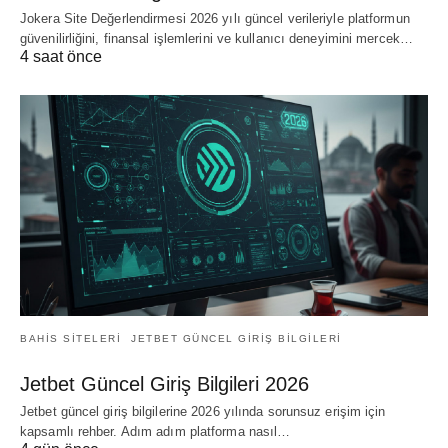
Jokera Site Değerlendirmesi 2026 yılı güncel verileriyle platformun
güvenilirliğini, finansal işlemlerini ve kullanıcı deneyimini mercek…
4 saat önce
BAHIS SITELERI
JETBET GÜNCEL GIRIŞ BILGILERI
Jetbet Güncel Giriş Bilgileri 2026
Jetbet güncel giriş bilgilerine 2026 yılında sorunsuz erişim için
kapsamlı rehber. Adım adım platforma nasıl…