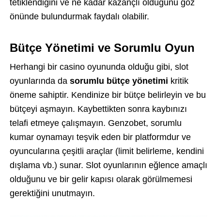
tetiklendiğini ve ne kadar kazançlı olduğunu göz
önünde bulundurmak faydalı olabilir.
Bütçe Yönetimi ve Sorumlu Oyun
Herhangi bir casino oyununda olduğu gibi, slot
oyunlarında da
sorumlu bütçe yönetimi
kritik
öneme sahiptir. Kendinize bir bütçe belirleyin ve bu
bütçeyi aşmayın. Kaybettikten sonra kaybınızı
telafi etmeye çalışmayın. Genzobet, sorumlu
kumar oynamayı teşvik eden bir platformdur ve
oyuncularına çeşitli araçlar (limit belirleme, kendini
dışlama vb.) sunar. Slot oyunlarının eğlence amaçlı
olduğunu ve bir gelir kapısı olarak görülmemesi
gerektiğini unutmayın.