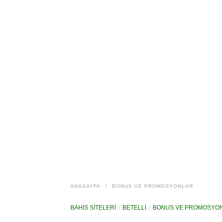
ANASAYFA
BONUS VE PROMOSYONLAR
BAHIS SITELERI
BETELLI
BONUS VE PROMOSYO