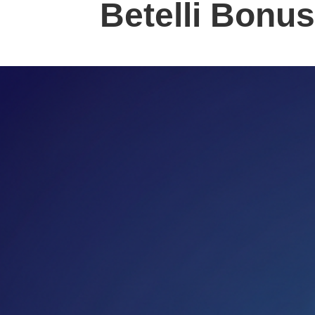
Betelli Bonu