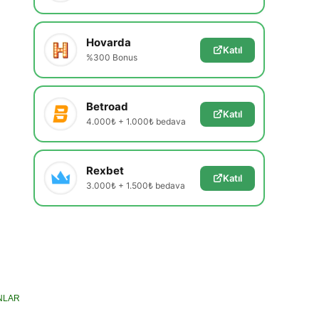
Hovarda
Katıl
%300 Bonus
Betroad
Katıl
4.000₺ + 1.000₺ bedava
Rexbet
Katıl
3.000₺ + 1.500₺ bedava
NLAR