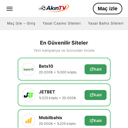
Maç izle
Maç İzle – Giriş
Yasal Casino Siteleri
Yasal Bahis Siteleri
En Güvenilir Siteler
Yeni kampanya ve bonusları incele
Bets10
Katıl
20.000₺ + %300 kripto
JETBET
Katıl
%325 kripto + 20.000₺
Mobilbahis
Katıl
20.000₺ + %225 kripto