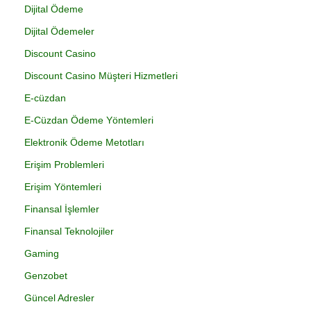
Dijital Ödeme
Dijital Ödemeler
Discount Casino
Discount Casino Müşteri Hizmetleri
E-cüzdan
E-Cüzdan Ödeme Yöntemleri
Elektronik Ödeme Metotları
Erişim Problemleri
Erişim Yöntemleri
Finansal İşlemler
Finansal Teknolojiler
Gaming
Genzobet
Güncel Adresler