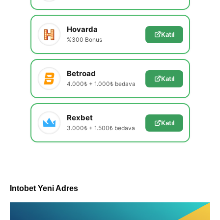
Hovarda
Katıl
%300 Bonus
Betroad
Katıl
4.000₺ + 1.000₺ bedava
Rexbet
Katıl
3.000₺ + 1.500₺ bedava
Intobet Yeni Adres