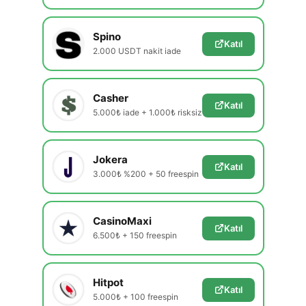
Spino
Katıl
2.000 USDT nakit iade
Casher
Katıl
5.000₺ iade + 1.000₺ risksiz
Jokera
Katıl
3.000₺ %200 + 50 freespin
CasinoMaxi
Katıl
6.500₺ + 150 freespin
Hitpot
Katıl
5.000₺ + 100 freespin