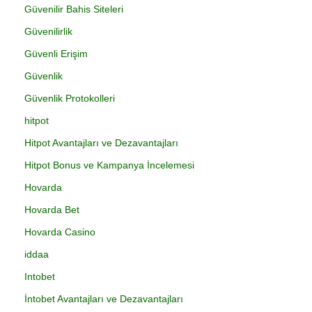
Güvenilir Bahis Siteleri
Güvenilirlik
Güvenli Erişim
Güvenlik
Güvenlik Protokolleri
hitpot
Hitpot Avantajları ve Dezavantajları
Hitpot Bonus ve Kampanya İncelemesi
Hovarda
Hovarda Bet
Hovarda Casino
iddaa
Intobet
İntobet Avantajları ve Dezavantajları