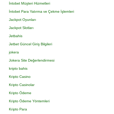
İntobet Müşteri Hizmetleri
İntobet Para Yatırma ve Çekme İşlemleri
Jackpot Oyunları
Jackpot Slotları
Jetbahis
Jetbet Güncel Giriş Bilgileri
jokera
Jokera Site Değerlendirmesi
kripto bahis
Kripto Casino
Kripto Casinolar
Kripto Ödeme
Kripto Ödeme Yöntemleri
Kripto Para