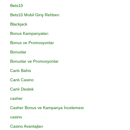
Bets10
Bets10 Mobil Giriş Rehberi
Blackjack
Bonus Kampanyaları
Bonus ve Promosyonlar
Bonuslar
Bonuslar ve Promosyonlar
Canlı Bahis
Canlı Casino
Canlı Destek
casher
Casher Bonus ve Kampanya İncelemesi
casino
Casino Avantajları