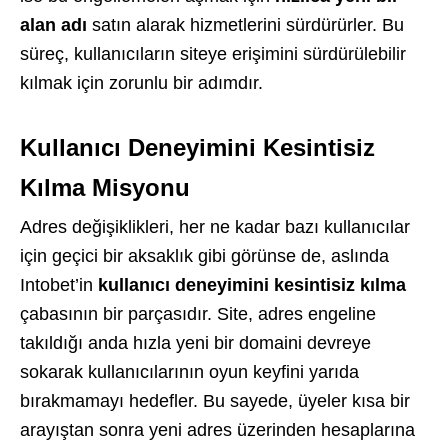
alan adı
satın alarak hizmetlerini sürdürürler. Bu
süreç, kullanıcıların siteye erişimini sürdürülebilir
kılmak için zorunlu bir adımdır.
Kullanıcı Deneyimini Kesintisiz
Kılma Misyonu
Adres değişiklikleri, her ne kadar bazı kullanıcılar
için geçici bir aksaklık gibi görünse de, aslında
Intobet’in
kullanıcı deneyimini kesintisiz kılma
çabasının bir parçasıdır. Site, adres engeline
takıldığı anda hızla yeni bir domaini devreye
sokarak kullanıcılarının oyun keyfini yarıda
bırakmamayı hedefler. Bu sayede, üyeler kısa bir
arayıştan sonra yeni adres üzerinden hesaplarına