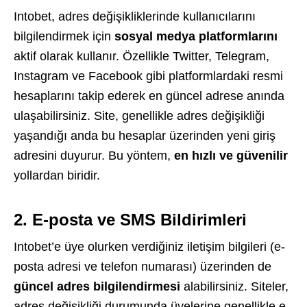
Intobet, adres değişikliklerinde kullanıcılarını
bilgilendirmek için
sosyal medya platformlarını
aktif olarak kullanır. Özellikle Twitter, Telegram,
Instagram ve Facebook gibi platformlardaki resmi
hesaplarını takip ederek en güncel adrese anında
ulaşabilirsiniz. Site, genellikle adres değişikliği
yaşandığı anda bu hesaplar üzerinden yeni giriş
adresini duyurur. Bu yöntem,
en hızlı ve güvenilir
yollardan biridir.
2. E-posta ve SMS Bildirimleri
Intobet’e üye olurken verdiğiniz iletişim bilgileri (e-
posta adresi ve telefon numarası) üzerinden de
güncel adres bilgilendirmesi
alabilirsiniz. Siteler,
adres değişikliği durumunda üyelerine genellikle e-