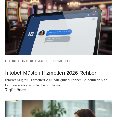
INTOBET
İNTOBET MÜŞTERI HIZMETLERI
İntobet Müşteri Hizmetleri 2026 Rehberi
İntobet Müşteri Hizmetleri 2026 yılı güncel rehberi ile sorunlarınıza
hızlı ve etkili çözümler bulun. İletişim…
7 gün önce