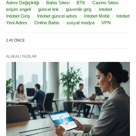
Adres Değişikliği
Bahis Sitesi
BTK
Casino Sitesi
erişim engeli
güncel link
güvenilir giriş
Intobet
Intobet Giriş
Intobet güncel adres
Intobet Mobil
Intobet
Yeni Adres
Online Bahis
sosyal medya
VPN
2 AY ÖNCE
ALAKALI YAZILAR