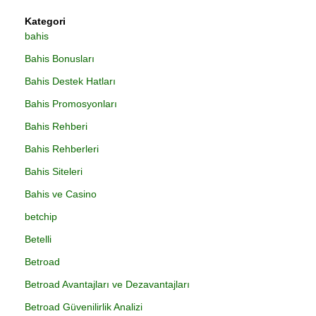
Kategori
bahis
Bahis Bonusları
Bahis Destek Hatları
Bahis Promosyonları
Bahis Rehberi
Bahis Rehberleri
Bahis Siteleri
Bahis ve Casino
betchip
Betelli
Betroad
Betroad Avantajları ve Dezavantajları
Betroad Güvenilirlik Analizi