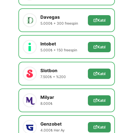
Davegas
Katıl
5.000₺ + 300 freespin
Intobet
Katıl
5.000₺ + 150 freespin
Slotbon
Katıl
7.500₺ + %200
Milyar
Katıl
8.000₺
Genzobet
Katıl
4.000₺ Her Ay