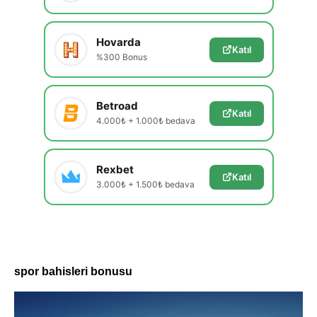
Hovarda
Katıl
%300 Bonus
Betroad
Katıl
4.000₺ + 1.000₺ bedava
Rexbet
Katıl
3.000₺ + 1.500₺ bedava
spor bahisleri bonusu