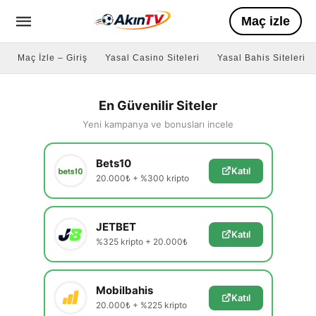
Maç izle
Maç İzle – Giriş
Yasal Casino Siteleri
Yasal Bahis Siteleri
En Güvenilir Siteler
Yeni kampanya ve bonusları incele
Bets10
Katıl
20.000₺ + %300 kripto
JETBET
Katıl
%325 kripto + 20.000₺
Mobilbahis
Katıl
20.000₺ + %225 kripto