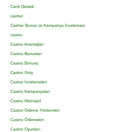
Canlı Destek
casher
Casher Bonus ve Kampanya İncelemesi
casino
Casino Avantajları
Casino Bonusları
Casino Bonusu
Casino Giriş
Casino İncelemeleri
Casino Kampanyaları
Casino Metropol
Casino Ödeme Yöntemleri
Casino Ödemeleri
Casino Oyunları