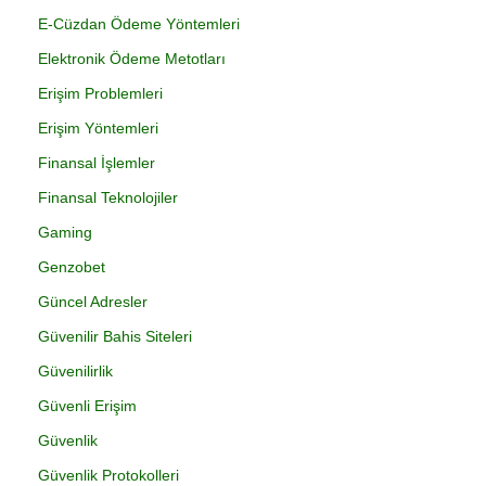
E-Cüzdan Ödeme Yöntemleri
Elektronik Ödeme Metotları
Erişim Problemleri
Erişim Yöntemleri
Finansal İşlemler
Finansal Teknolojiler
Gaming
Genzobet
Güncel Adresler
Güvenilir Bahis Siteleri
Güvenilirlik
Güvenli Erişim
Güvenlik
Güvenlik Protokolleri