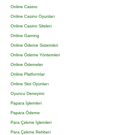
Online Casino
Online Casino Oyunları
Online Casino Siteleri
Online Gaming
Online Ödeme Sistemleri
Online Ödeme Yöntemleri
Online Ödemeler
Online Platformlar
Online Slot Oyunları
Oyuncu Deneyimi
Papara İşlemleri
Papara Ödeme
Para Çekme İşlemleri
Para Çekme Rehberi