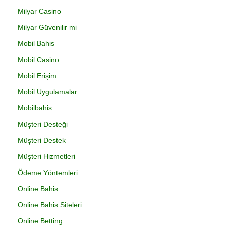
Milyar Casino
Milyar Güvenilir mi
Mobil Bahis
Mobil Casino
Mobil Erişim
Mobil Uygulamalar
Mobilbahis
Müşteri Desteği
Müşteri Destek
Müşteri Hizmetleri
Ödeme Yöntemleri
Online Bahis
Online Bahis Siteleri
Online Betting