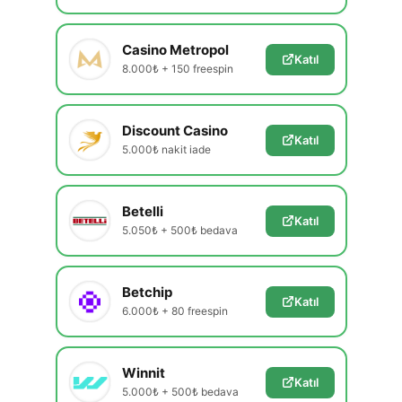
Casino Metropol
Katıl
8.000₺ + 150 freespin
Discount Casino
Katıl
5.000₺ nakit iade
Betelli
Katıl
5.050₺ + 500₺ bedava
Betchip
Katıl
6.000₺ + 80 freespin
Winnit
Katıl
5.000₺ + 500₺ bedava