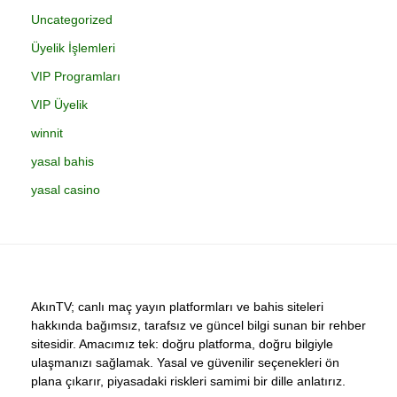
Uncategorized
Üyelik İşlemleri
VIP Programları
VIP Üyelik
winnit
yasal bahis
yasal casino
AkınTV; canlı maç yayın platformları ve bahis siteleri
hakkında bağımsız, tarafsız ve güncel bilgi sunan bir rehber
sitesidir. Amacımız tek: doğru platforma, doğru bilgiyle
ulaşmanızı sağlamak. Yasal ve güvenilir seçenekleri ön
plana çıkarır, piyasadaki riskleri samimi bir dille anlatırız.