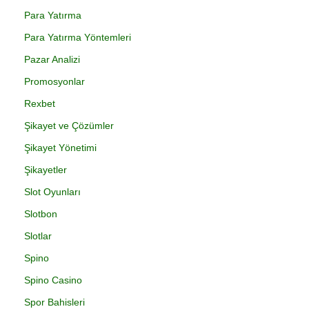
Para Yatırma
Para Yatırma Yöntemleri
Pazar Analizi
Promosyonlar
Rexbet
Şikayet ve Çözümler
Şikayet Yönetimi
Şikayetler
Slot Oyunları
Slotbon
Slotlar
Spino
Spino Casino
Spor Bahisleri