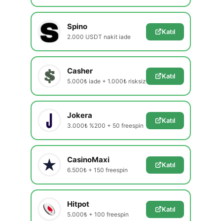
Spino
Katıl
2.000 USDT nakit iade
Casher
Katıl
5.000₺ iade + 1.000₺ risksiz
Jokera
Katıl
3.000₺ %200 + 50 freespin
CasinoMaxi
Katıl
6.500₺ + 150 freespin
Hitpot
Katıl
5.000₺ + 100 freespin