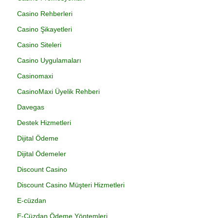
Casino Rehberleri
Casino Şikayetleri
Casino Siteleri
Casino Uygulamaları
Casinomaxi
CasinoMaxi Üyelik Rehberi
Davegas
Destek Hizmetleri
Dijital Ödeme
Dijital Ödemeler
Discount Casino
Discount Casino Müşteri Hizmetleri
E-cüzdan
E-Cüzdan Ödeme Yöntemleri