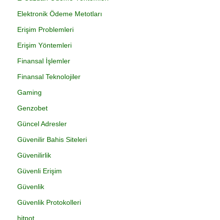
Elektronik Ödeme Metotları
Erişim Problemleri
Erişim Yöntemleri
Finansal İşlemler
Finansal Teknolojiler
Gaming
Genzobet
Güncel Adresler
Güvenilir Bahis Siteleri
Güvenilirlik
Güvenli Erişim
Güvenlik
Güvenlik Protokolleri
hitpot