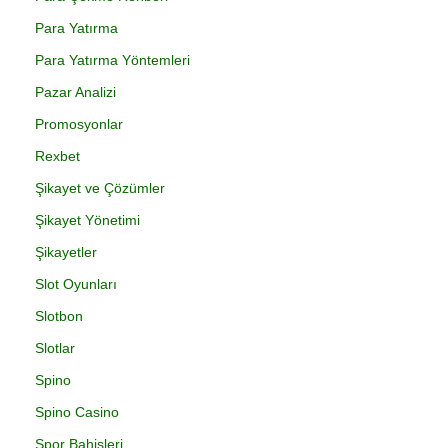
Para Yatırma
Para Yatırma Yöntemleri
Pazar Analizi
Promosyonlar
Rexbet
Şikayet ve Çözümler
Şikayet Yönetimi
Şikayetler
Slot Oyunları
Slotbon
Slotlar
Spino
Spino Casino
Spor Bahisleri