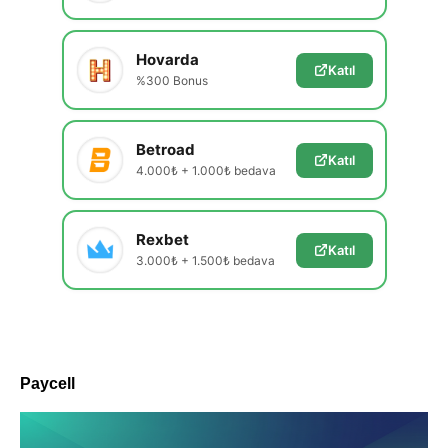
Hovarda
Katıl
%300 Bonus
Betroad
Katıl
4.000₺ + 1.000₺ bedava
Rexbet
Katıl
3.000₺ + 1.500₺ bedava
Paycell