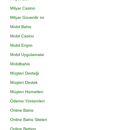
Milyar Casino
Milyar Güvenilir mi
Mobil Bahis
Mobil Casino
Mobil Erişim
Mobil Uygulamalar
Mobilbahis
Müşteri Desteği
Müşteri Destek
Müşteri Hizmetleri
Ödeme Yöntemleri
Online Bahis
Online Bahis Siteleri
Online Betting