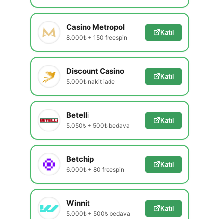
Casino Metropol
Katıl
8.000₺ + 150 freespin
Discount Casino
Katıl
5.000₺ nakit iade
Betelli
Katıl
5.050₺ + 500₺ bedava
Betchip
Katıl
6.000₺ + 80 freespin
Winnit
Katıl
5.000₺ + 500₺ bedava