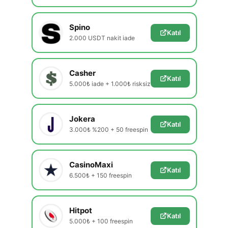
Spino
Katıl
2.000 USDT nakit iade
Casher
Katıl
5.000₺ iade + 1.000₺ risksiz
Jokera
Katıl
3.000₺ %200 + 50 freespin
CasinoMaxi
Katıl
6.500₺ + 150 freespin
Hitpot
Katıl
5.000₺ + 100 freespin