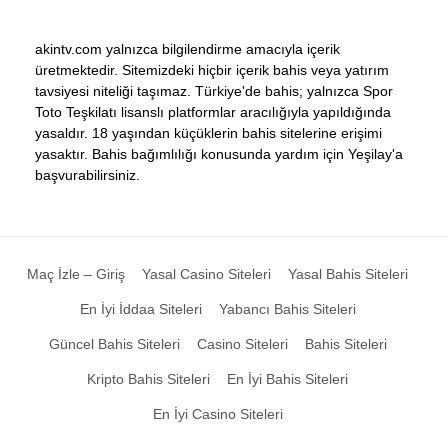
akintv.com yalnızca bilgilendirme amacıyla içerik
üretmektedir. Sitemizdeki hiçbir içerik bahis veya yatırım
tavsiyesi niteliği taşımaz. Türkiye'de bahis; yalnızca Spor
Toto Teşkilatı lisanslı platformlar aracılığıyla yapıldığında
yasaldır. 18 yaşından küçüklerin bahis sitelerine erişimi
yasaktır. Bahis bağımlılığı konusunda yardım için Yeşilay'a
başvurabilirsiniz.
Maç İzle – Giriş
Yasal Casino Siteleri
Yasal Bahis Siteleri
En İyi İddaa Siteleri
Yabancı Bahis Siteleri
Güncel Bahis Siteleri
Casino Siteleri
Bahis Siteleri
Kripto Bahis Siteleri
En İyi Bahis Siteleri
En İyi Casino Siteleri