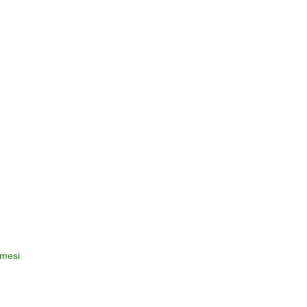
emesi