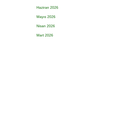
Haziran 2026
Mayıs 2026
Nisan 2026
Mart 2026