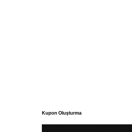
Kupon Oluşturma