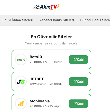
En İyi İddaa Siteleri
Yabancı Bahis Siteleri
Güncel Bahis Sitel
En Güvenilir Siteler
Yeni kampanya ve bonusları incele
Bets10
Katıl
20.000₺ + %300 kripto
JETBET
Katıl
%325 kripto + 20.000₺
Mobilbahis
Katıl
20.000₺ + %225 kripto