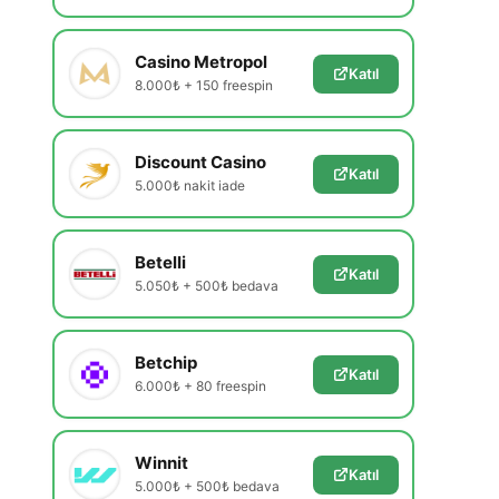
Casino Metropol
Katıl
8.000₺ + 150 freespin
Discount Casino
Katıl
5.000₺ nakit iade
Betelli
Katıl
5.050₺ + 500₺ bedava
Betchip
Katıl
6.000₺ + 80 freespin
Winnit
Katıl
5.000₺ + 500₺ bedava