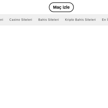
Maç izle
eri
Casino Siteleri
Bahis Siteleri
Kripto Bahis Siteleri
En İ