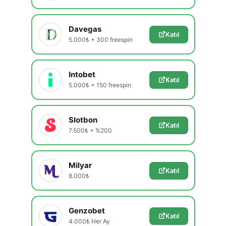
Davegas
Katıl
5.000₺ + 300 freespin
Intobet
Katıl
5.000₺ + 150 freespin
Slotbon
Katıl
7.500₺ + %200
Milyar
Katıl
8.000₺
Genzobet
Katıl
4.000₺ Her Ay