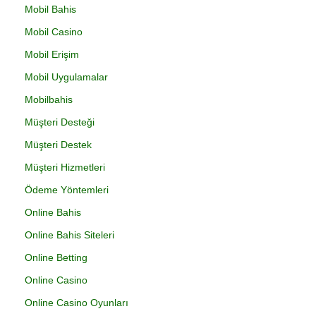
Mobil Bahis
Mobil Casino
Mobil Erişim
Mobil Uygulamalar
Mobilbahis
Müşteri Desteği
Müşteri Destek
Müşteri Hizmetleri
Ödeme Yöntemleri
Online Bahis
Online Bahis Siteleri
Online Betting
Online Casino
Online Casino Oyunları