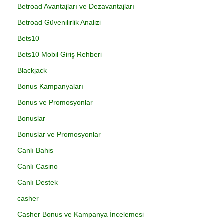
Betroad Avantajları ve Dezavantajları
Betroad Güvenilirlik Analizi
Bets10
Bets10 Mobil Giriş Rehberi
Blackjack
Bonus Kampanyaları
Bonus ve Promosyonlar
Bonuslar
Bonuslar ve Promosyonlar
Canlı Bahis
Canlı Casino
Canlı Destek
casher
Casher Bonus ve Kampanya İncelemesi