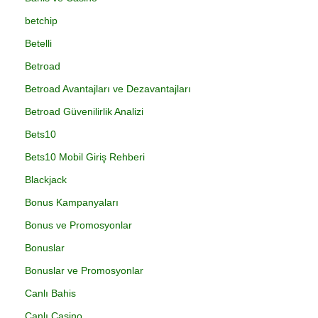
betchip
Betelli
Betroad
Betroad Avantajları ve Dezavantajları
Betroad Güvenilirlik Analizi
Bets10
Bets10 Mobil Giriş Rehberi
Blackjack
Bonus Kampanyaları
Bonus ve Promosyonlar
Bonuslar
Bonuslar ve Promosyonlar
Canlı Bahis
Canlı Casino