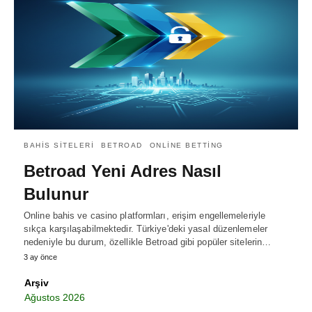
BAHIS SITELERI
BETROAD
ONLINE BETTING
Betroad Yeni Adres Nasıl
Bulunur
Online bahis ve casino platformları, erişim engellemeleriyle
sıkça karşılaşabilmektedir. Türkiye'deki yasal düzenlemeler
nedeniyle bu durum, özellikle Betroad gibi popüler sitelerin…
3 ay önce
Arşiv
Ağustos 2026