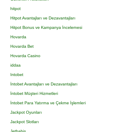
hitpot
Hitpot Avantajları ve Dezavantajları
Hitpot Bonus ve Kampanya İncelemesi
Hovarda
Hovarda Bet
Hovarda Casino
iddaa
Intobet
İntobet Avantajları ve Dezavantajları
İntobet Müşteri Hizmetleri
İntobet Para Yatırma ve Çekme İşlemleri
Jackpot Oyunları
Jackpot Slotları
Jetbahis