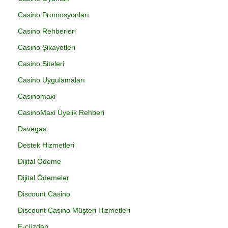
Casino Promosyonları
Casino Rehberleri
Casino Şikayetleri
Casino Siteleri
Casino Uygulamaları
Casinomaxi
CasinoMaxi Üyelik Rehberi
Davegas
Destek Hizmetleri
Dijital Ödeme
Dijital Ödemeler
Discount Casino
Discount Casino Müşteri Hizmetleri
E-cüzdan