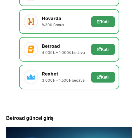
Hovarda
Katıl
%300 Bonus
Betroad
Katıl
4.000₺ + 1.000₺ bedava
Rexbet
Katıl
3.000₺ + 1.500₺ bedava
Betroad güncel giriş