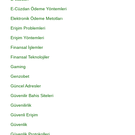
E-Cüzdan Ödeme Yöntemleri
Elektronik Ödeme Metotları
Erişim Problemleri
Erişim Yöntemleri
Finansal İşlemler
Finansal Teknolojiler
Gaming
Genzobet
Güncel Adresler
Güvenilir Bahis Siteleri
Güvenilirlik
Güvenli Erişim
Güvenlik
Güvenlik Protokolleri