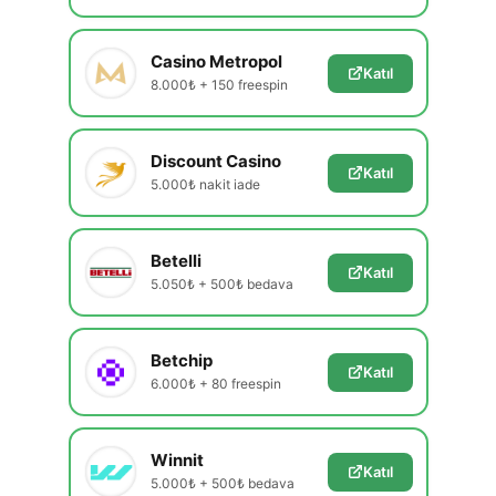
Casino Metropol
Katıl
8.000₺ + 150 freespin
Discount Casino
Katıl
5.000₺ nakit iade
Betelli
Katıl
5.050₺ + 500₺ bedava
Betchip
Katıl
6.000₺ + 80 freespin
Winnit
Katıl
5.000₺ + 500₺ bedava