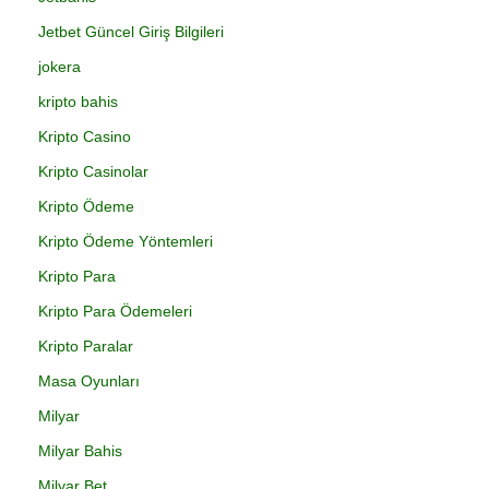
Jetbet Güncel Giriş Bilgileri
jokera
kripto bahis
Kripto Casino
Kripto Casinolar
Kripto Ödeme
Kripto Ödeme Yöntemleri
Kripto Para
Kripto Para Ödemeleri
Kripto Paralar
Masa Oyunları
Milyar
Milyar Bahis
Milyar Bet