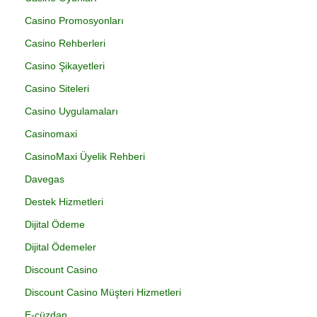
Casino Promosyonları
Casino Rehberleri
Casino Şikayetleri
Casino Siteleri
Casino Uygulamaları
Casinomaxi
CasinoMaxi Üyelik Rehberi
Davegas
Destek Hizmetleri
Dijital Ödeme
Dijital Ödemeler
Discount Casino
Discount Casino Müşteri Hizmetleri
E-cüzdan