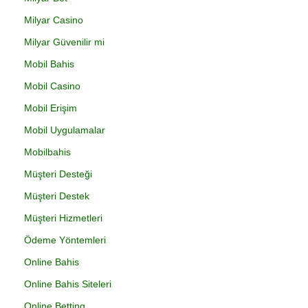
Milyar Casino
Milyar Güvenilir mi
Mobil Bahis
Mobil Casino
Mobil Erişim
Mobil Uygulamalar
Mobilbahis
Müşteri Desteği
Müşteri Destek
Müşteri Hizmetleri
Ödeme Yöntemleri
Online Bahis
Online Bahis Siteleri
Online Betting