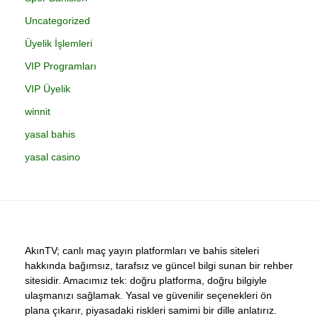
Uncategorized
Üyelik İşlemleri
VIP Programları
VIP Üyelik
winnit
yasal bahis
yasal casino
AkınTV; canlı maç yayın platformları ve bahis siteleri
hakkında bağımsız, tarafsız ve güncel bilgi sunan bir rehber
sitesidir. Amacımız tek: doğru platforma, doğru bilgiyle
ulaşmanızı sağlamak. Yasal ve güvenilir seçenekleri ön
plana çıkarır, piyasadaki riskleri samimi bir dille anlatırız.