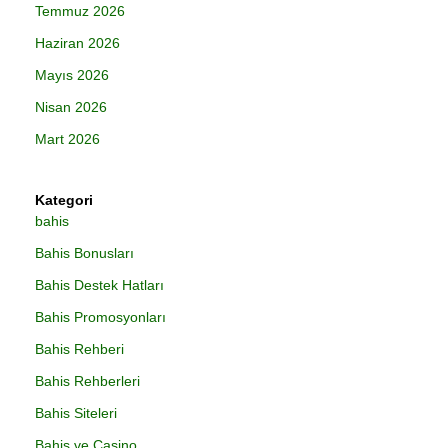
Temmuz 2026
Haziran 2026
Mayıs 2026
Nisan 2026
Mart 2026
Kategori
bahis
Bahis Bonusları
Bahis Destek Hatları
Bahis Promosyonları
Bahis Rehberi
Bahis Rehberleri
Bahis Siteleri
Bahis ve Casino