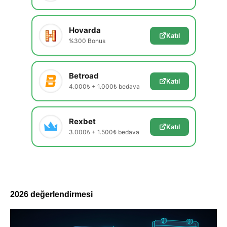
Hovarda
Katıl
%300 Bonus
Betroad
Katıl
4.000₺ + 1.000₺ bedava
Rexbet
Katıl
3.000₺ + 1.500₺ bedava
2026 değerlendirmesi