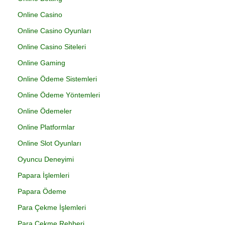
Online Casino
Online Casino Oyunları
Online Casino Siteleri
Online Gaming
Online Ödeme Sistemleri
Online Ödeme Yöntemleri
Online Ödemeler
Online Platformlar
Online Slot Oyunları
Oyuncu Deneyimi
Papara İşlemleri
Papara Ödeme
Para Çekme İşlemleri
Para Çekme Rehberi