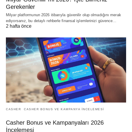
Gerekenler
Milyar platformunun 2026 itibarıyla güvenilir olup olmadığını merak
ediyorsanız, bu detaylı rehberle finansal işlemlerinizi güvence…
2 hafta önce
CASHER
CASHER BONUS VE KAMPANYA İNCELEMESI
Casher Bonus ve Kampanyaları 2026
İncelemesi