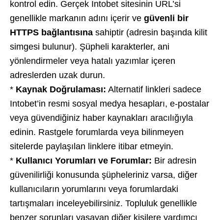
kontrol edin. Gerçek Intobet sitesinin URL’si
genellikle markanın adını içerir ve
güvenli bir
HTTPS bağlantısına
sahiptir (adresin başında kilit
simgesi bulunur). Şüpheli karakterler, ani
yönlendirmeler veya hatalı yazımlar içeren
adreslerden uzak durun.
*
Kaynak Doğrulaması:
Alternatif linkleri sadece
Intobet’in resmi sosyal medya hesapları, e-postalar
veya güvendiğiniz haber kaynakları aracılığıyla
edinin. Rastgele forumlarda veya bilinmeyen
sitelerde paylaşılan linklere itibar etmeyin.
*
Kullanıcı Yorumları ve Forumlar:
Bir adresin
güvenilirliği konusunda şüpheleriniz varsa, diğer
kullanıcıların yorumlarını veya forumlardaki
tartışmaları inceleyebilirsiniz. Topluluk genellikle
benzer sorunları yaşayan diğer kişilere yardımcı