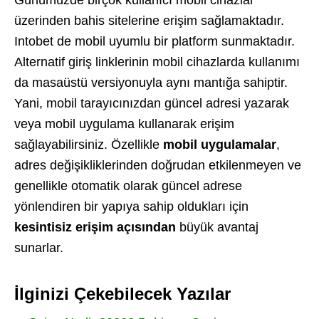
Günümüzde birçok kullanıcı mobil cihazlar
üzerinden bahis sitelerine erişim sağlamaktadır.
Intobet de mobil uyumlu bir platform sunmaktadır.
Alternatif giriş linklerinin mobil cihazlarda kullanımı
da masaüstü versiyonuyla aynı mantığa sahiptir.
Yani, mobil tarayıcınızdan güncel adresi yazarak
veya mobil uygulama kullanarak erişim
sağlayabilirsiniz. Özellikle
mobil uygulamalar
,
adres değişikliklerinden doğrudan etkilenmeyen ve
genellikle otomatik olarak güncel adrese
yönlendiren bir yapıya sahip oldukları için
kesintisiz erişim açısından
büyük avantaj
sunarlar.
İlginizi Çekebilecek Yazılar