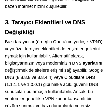
bazen internet hızını düşürebilir.
3. Tarayıcı Eklentileri ve DNS
Değişikliği
Bazı tarayıcılar (örneğin Opera’nın yerleşik VPN’i)
veya özel tarayıcı eklentileri de erişim engellerini
aşmak için kullanılabilir. Alternatif olarak,
bilgisayarınızın veya modeminizin
DNS ayarlarını
değiştirmek de sitelere erişimi sağlayabilir. Google
DNS (8.8.8.8 ve 8.8.4.4) veya Cloudflare DNS
(1.1.1.1 ve 1.0.0.1) gibi halka açık, güvenli DNS
sunucuları bu amaçla kullanılabilir. Ancak, bu
yöntemler genellikle VPN kadar kapsamlı bir
çözüm sunmaz ve bazı durumlarda yetersiz