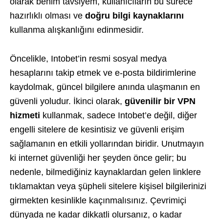
olarak benim tavsiyem, kullanıcıların bu sürece
hazırlıklı olması ve
doğru bilgi kaynaklarını
kullanma alışkanlığını edinmesidir.
Öncelikle, Intobet’in resmi sosyal medya
hesaplarını takip etmek ve e-posta bildirimlerine
kaydolmak, güncel bilgilere anında ulaşmanın en
güvenli yoludur. İkinci olarak,
güvenilir bir VPN
hizmeti
kullanmak, sadece Intobet’e değil, diğer
engelli sitelere de kesintisiz ve güvenli erişim
sağlamanın en etkili yollarından biridir. Unutmayın
ki internet güvenliği her şeyden önce gelir; bu
nedenle, bilmediğiniz kaynaklardan gelen linklere
tıklamaktan veya şüpheli sitelere kişisel bilgilerinizi
girmekten kesinlikle kaçınmalısınız. Çevrimiçi
dünyada ne kadar dikkatli olursanız, o kadar