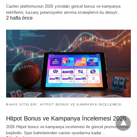
Casher platformunun 2026 yılındaki güncel bonus ve kampanya
tekliflerini, kazanç potansiyelini artırma stratejilerini bu detaylı…
2 hafta önce
BAHIS SITELERI
HITPOT BONUS VE KAMPANYA İNCELEMESI
Hitpot Bonus ve Kampanya İncelemesi 2026
2026 Hitpot bonus ve kampanya incelemesi ile güncel promosyonları
keşfedin. Spor bahislerinden casino oyunlarına kadar…