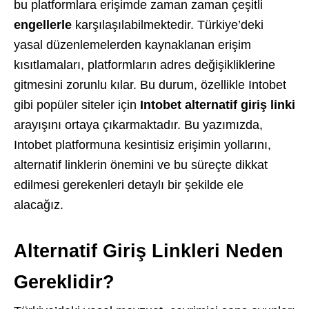
bu platformlara erişimde zaman zaman çeşitli
engellerle
karşılaşılabilmektedir. Türkiye’deki
yasal düzenlemelerden kaynaklanan erişim
kısıtlamaları, platformların adres değişikliklerine
gitmesini zorunlu kılar. Bu durum, özellikle Intobet
gibi popüler siteler için
Intobet alternatif giriş linki
arayışını ortaya çıkarmaktadır. Bu yazımızda,
Intobet platformuna kesintisiz erişimin yollarını,
alternatif linklerin önemini ve bu süreçte dikkat
edilmesi gerekenleri detaylı bir şekilde ele
alacağız.
Alternatif Giriş Linkleri Neden
Gereklidir?