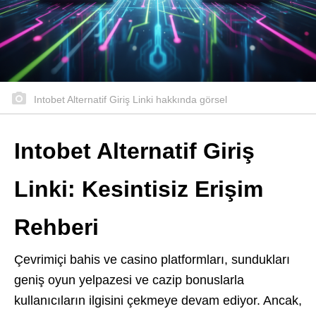
Intobet Alternatif Giriş Linki hakkında görsel
Intobet Alternatif Giriş
Linki: Kesintisiz Erişim
Rehberi
Çevrimiçi bahis ve casino platformları, sundukları
geniş oyun yelpazesi ve cazip bonuslarla
kullanıcıların ilgisini çekmeye devam ediyor. Ancak,