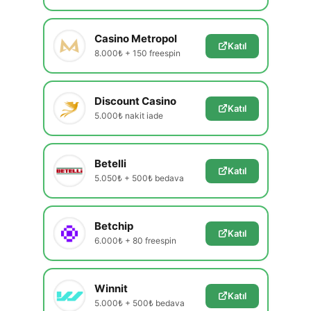
Casino Metropol
Katıl
8.000₺ + 150 freespin
Discount Casino
Katıl
5.000₺ nakit iade
Betelli
Katıl
5.050₺ + 500₺ bedava
Betchip
Katıl
6.000₺ + 80 freespin
Winnit
Katıl
5.000₺ + 500₺ bedava