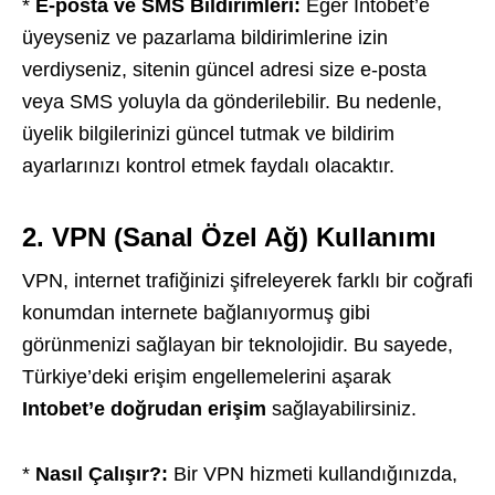
*
E-posta ve SMS Bildirimleri:
Eğer Intobet’e
üyeyseniz ve pazarlama bildirimlerine izin
verdiyseniz, sitenin güncel adresi size e-posta
veya SMS yoluyla da gönderilebilir. Bu nedenle,
üyelik bilgilerinizi güncel tutmak ve bildirim
ayarlarınızı kontrol etmek faydalı olacaktır.
2. VPN (Sanal Özel Ağ) Kullanımı
VPN, internet trafiğinizi şifreleyerek farklı bir coğrafi
konumdan internete bağlanıyormuş gibi
görünmenizi sağlayan bir teknolojidir. Bu sayede,
Türkiye’deki erişim engellemelerini aşarak
Intobet’e doğrudan erişim
sağlayabilirsiniz.
*
Nasıl Çalışır?:
Bir VPN hizmeti kullandığınızda,